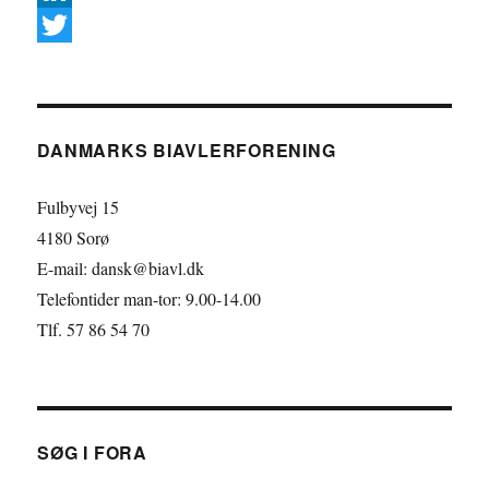
a
L
c
i
T
e
n
w
b
k
i
DANMARKS BIAVLERFORENING
o
e
t
o
d
t
Fulbyvej 15
k
I
e
4180 Sorø
E-mail: dansk@biavl.dk
n
r
Telefontider man-tor: 9.00-14.00
Tlf. 57 86 54 70
SØG I FORA