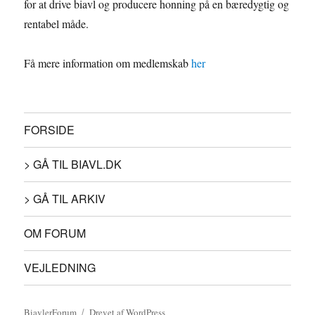
k
I
e
for at drive biavl og producere honning på en bæredygtig og
rentabel måde.
n
r
Få mere information om medlemskab
her
FORSIDE
> GÅ TIL BIAVL.DK
> GÅ TIL ARKIV
OM FORUM
VEJLEDNING
BiavlerForum
Drevet af WordPress