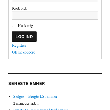
Kodeord:
Husk mig
LOG IND
Registrer
Glemt kodeord
SENESTE EMNER
Sælges – Brugte LS rammer
2 måneder siden
Brugte LS-rammer med tråd sælges