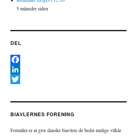
5 måneder siden
DEL
F
a
L
c
i
T
e
n
w
b
k
i
BIAVLERNES FORENING
o
e
t
o
d
t
Formålet er at give danske biavlere de bedst mulige vilkår