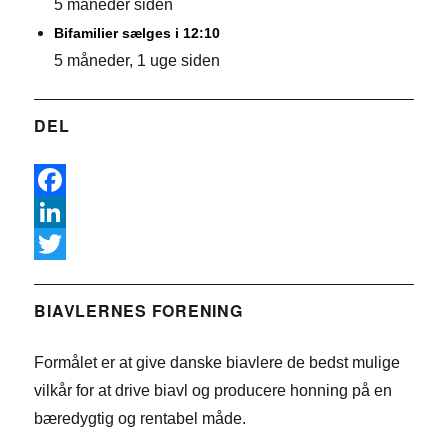
5 måneder siden
Bifamilier sælges i 12:10
5 måneder, 1 uge siden
DEL
F
a
L
c
i
T
e
n
w
BIAVLERNES FORENING
b
k
i
Formålet er at give danske biavlere de bedst mulige
o
e
t
vilkår for at drive biavl og producere honning på en
o
d
t
bæredygtig og rentabel måde.
k
I
e