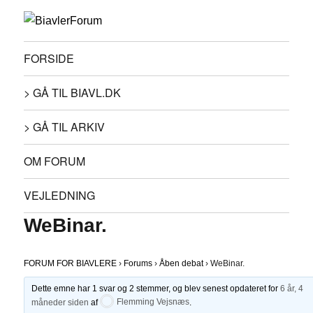
FORSIDE
> GÅ TIL BIAVL.DK
> GÅ TIL ARKIV
OM FORUM
VEJLEDNING
WeBinar.
FORUM FOR BIAVLERE
›
Forums
›
Åben debat
›
WeBinar.
Dette emne har 1 svar og 2 stemmer, og blev senest opdateret for
6 år, 4
måneder siden
af
Flemming Vejsnæs
.