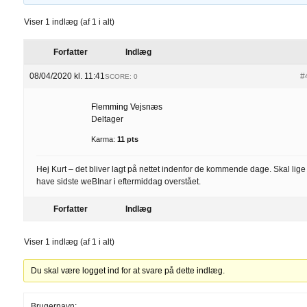
Viser 1 indlæg (af 1 i alt)
Forfatter
Indlæg
08/04/2020 kl. 11:41
#
SCORE: 0
Flemming Vejsnæs
Deltager
Karma:
11 pts
Hej Kurt – det bliver lagt på nettet indenfor de kommende dage. Skal lige
have sidste weBInar i eftermiddag overstået.
Forfatter
Indlæg
Viser 1 indlæg (af 1 i alt)
Du skal være logget ind for at svare på dette indlæg.
Brugernavn: