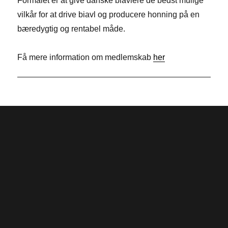
Formålet er at give danske biavlere de bedst mulige
o
e
t
vilkår for at drive biavl og producere honning på en
o
d
t
bæredygtig og rentabel måde.
k
I
e
n
r
Få mere information om medlemskab
her