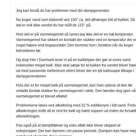
Jeg kan forstå du har problemer med din dampgenerator.
Nu koger vand som bekendt ved 100° ca. det afhænger lidt af trykket. Så
det er nok ikke vandet du har målt de 115° på.
Hvis det er på varmelegemet så synes jeg ikke det er en høj temperatur.
Varmelegemet har sikkert en kontakt der slukker ved en temperatur der e
noget højere end kogepunktet. Den kommer kun i funktion når du koger
beholderen tør.
Og dog! Her i Danmark lever vi på en kalkklippe der gør at vores vand
indeholder meget kalk. Man skal sørge for at kalken fra vandet bliver hæl
ud med passende mellemrum ellers bliver der en tyk kalksuppe tilbage i
dampgeneratoren.
Hvis der er for meget kalk på varmelegemet, kan man opleve at den før
omtalte kontak slukker for varmelegemet i utide. Den tænder dog igen nå
varmelegemet er blevet afkølet.
Problemerne løses ved afkalkning med 32 % eddikesyre i lidt vand. Fort
afkalkningen indtil alt er rent for kalk og hæld suppen ud inden du forsæt
afsmeltningen.
Pas også på at damptilførsel og voks afløb ikke bliver stoppet af
vokspropper. Der kan dannes i en pause periode. Dampen kan have me