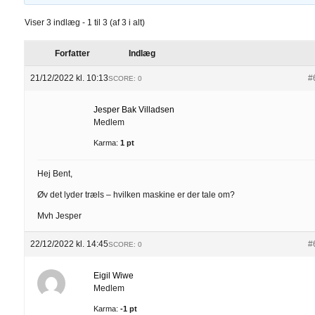
Viser 3 indlæg - 1 til 3 (af 3 i alt)
Forfatter
Indlæg
21/12/2022 kl. 10:13
#
SCORE: 0
Jesper Bak Villadsen
Medlem
Karma:
1 pt
Hej Bent,
Øv det lyder træls – hvilken maskine er der tale om?
Mvh Jesper
22/12/2022 kl. 14:45
#
SCORE: 0
Eigil Wiwe
Medlem
Karma:
-1 pt