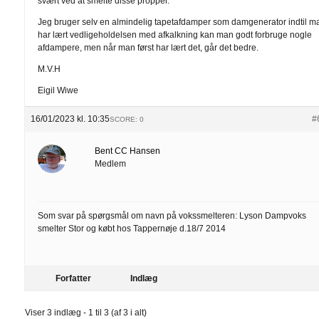
svært ved at smelte disse propper.
Jeg bruger selv en almindelig tapetafdamper som damgenerator indtil m
har lært vedligeholdelsen med afkalkning kan man godt forbruge nogle
afdampere, men når man først har lært det, går det bedre.
M.V.H
Eigil Wiwe
16/01/2023 kl. 10:35
#
SCORE: 0
Bent CC Hansen
Medlem
Som svar på spørgsmål om navn på vokssmelteren: Lyson Dampvoks
smelter Stor og købt hos Tappernøje d.18/7 2014
Forfatter
Indlæg
Viser 3 indlæg - 1 til 3 (af 3 i alt)