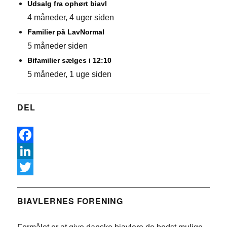
Udsalg fra ophørt biavl
4 måneder, 4 uger siden
Familier på LavNormal
5 måneder siden
Bifamilier sælges i 12:10
5 måneder, 1 uge siden
DEL
F
a
L
c
i
T
e
n
w
BIAVLERNES FORENING
b
k
i