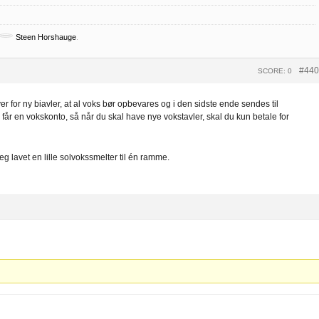
Steen Horshauge
.
#440
SCORE: 0
 for ny biavler, at al voks bør opbevares og i den sidste ende sendes til
år en vokskonto, så når du skal have nye vokstavler, skal du kun betale for
jeg lavet en lille solvokssmelter til én ramme.