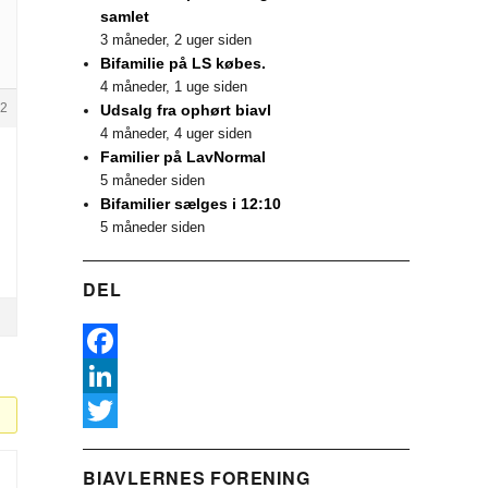
samlet
3 måneder, 2 uger siden
Bifamilie på LS købes.
4 måneder, 1 uge siden
2
Udsalg fra ophørt biavl
4 måneder, 4 uger siden
Familier på LavNormal
5 måneder siden
Bifamilier sælges i 12:10
5 måneder siden
DEL
F
a
L
c
i
T
BIAVLERNES FORENING
e
n
w