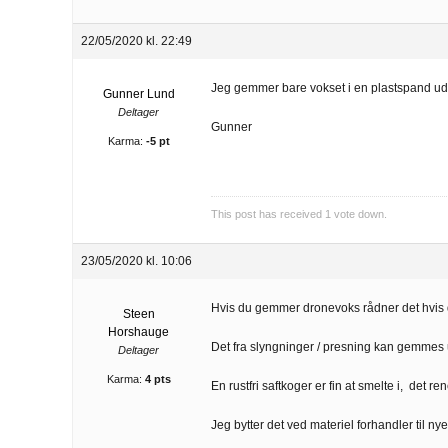
22/05/2020 kl. 22:49
Jeg gemmer bare vokset i en plastspand ud
Gunner Lund
Deltager
Gunner
Karma:
-5 pt
This post has received
1
vote down.
23/05/2020 kl. 10:06
Hvis du gemmer dronevoks rådner det hvis du
Steen
Horshauge
Det fra slyngninger / presning kan gemmes 
Deltager
Karma:
4 pts
En rustfri saftkoger er fin at smelte i, det re
Jeg bytter det ved materiel forhandler til ny