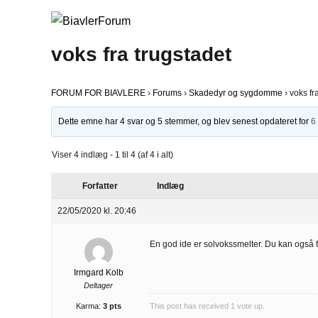
voks fra trugstadet
FORUM FOR BIAVLERE
›
Forums
›
Skadedyr og sygdomme
›
voks fr
Dette emne har 4 svar og 5 stemmer, og blev senest opdateret for
6
Viser 4 indlæg - 1 til 4 (af 4 i alt)
Forfatter
Indlæg
22/05/2020 kl. 20:46
En god ide er solvokssmelter. Du kan også fr
Irmgard Kolb
Deltager
Karma:
3 pts
This post has received
1
vote up.