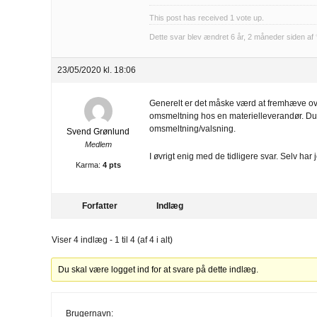
This post has received
1
vote up.
Dette svar blev ændret 6 år, 2 måneder siden af
23/05/2020 kl. 18:06
Generelt er det måske værd at fremhæve over
omsmeltning hos en materielleverandør. Du f
omsmeltning/valsning.
Svend Grønlund
Medlem
I øvrigt enig med de tidligere svar. Selv har 
Karma:
4 pts
Forfatter
Indlæg
Viser 4 indlæg - 1 til 4 (af 4 i alt)
Du skal være logget ind for at svare på dette indlæg.
Brugernavn: