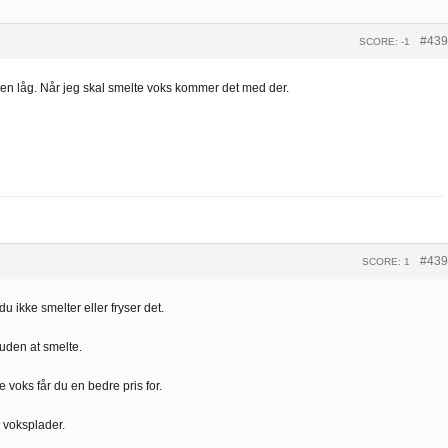
#439
SCORE: -1
en låg. Når jeg skal smelte voks kommer det med der.
#439
SCORE: 1
 ikke smelter eller fryser det.
uden at smelte.
ne voks får du en bedre pris for.
e voksplader.