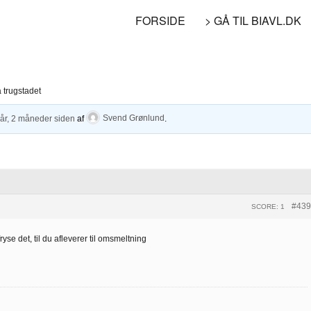
FORSIDE
> GÅ TIL BIAVL.DK
a trugstadet
 år, 2 måneder siden
af
Svend Grønlund
.
#439
SCORE: 1
yse det, til du afleverer til omsmeltning