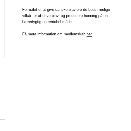
b
k
i
Formålet er at give danske biavlere de bedst mulige
vilkår for at drive biavl og producere honning på en
o
e
t
bæredygtig og rentabel måde.
o
d
t
Få mere information om medlemskab
her
k
I
e
n
r