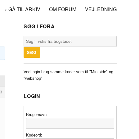
> GÅ TIL ARKIV
OM FORUM
VEJLEDNING
SØG I FORA
Ved login brug samme koder som til "Min side" og
"webshop"
3
LOGIN
Brugernavn:
Kodeord: