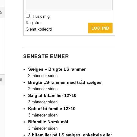
5
Husk mig
Registrer
LOG IND
Glemt kodeord
SENESTE EMNER
Sælges – Brugte LS rammer
2 måneder siden
8
Brugte LS-rammer med tråd sælges
2 måneder siden
Salg af bifamilier 12×10
3 måneder siden
Køb af bi familie 12×10
3 måneder siden
Bifamilie Norsk mål
3 måneder siden
3 bifamilier på LS sælges, enkeltvis eller