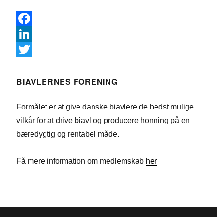
F
a
L
c
i
T
e
n
w
BIAVLERNES FORENING
b
k
i
Formålet er at give danske biavlere de bedst mulige
o
e
t
vilkår for at drive biavl og producere honning på en
o
d
t
bæredygtig og rentabel måde.
k
I
e
n
r
Få mere information om medlemskab
her