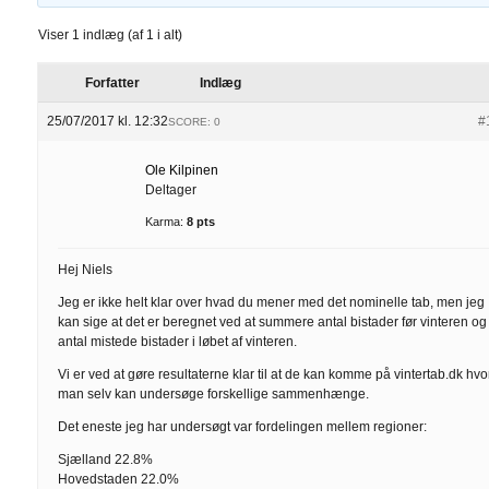
Viser 1 indlæg (af 1 i alt)
Forfatter
Indlæg
25/07/2017 kl. 12:32
#
SCORE: 0
Ole Kilpinen
Deltager
Karma:
8 pts
Hej Niels
Jeg er ikke helt klar over hvad du mener med det nominelle tab, men jeg
kan sige at det er beregnet ved at summere antal bistader før vinteren og
antal mistede bistader i løbet af vinteren.
Vi er ved at gøre resultaterne klar til at de kan komme på vintertab.dk hvo
man selv kan undersøge forskellige sammenhænge.
Det eneste jeg har undersøgt var fordelingen mellem regioner:
Sjælland 22.8%
Hovedstaden 22.0%