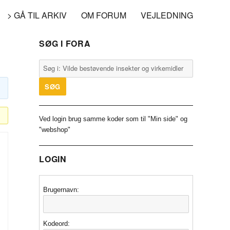
> GÅ TIL ARKIV
OM FORUM
VEJLEDNING
SØG I FORA
Ved login brug samme koder som til "Min side" og
"webshop"
LOGIN
Brugernavn:
Kodeord: