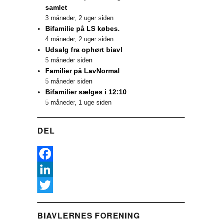
samlet
3 måneder, 2 uger siden
Bifamilie på LS købes.
4 måneder, 2 uger siden
Udsalg fra ophørt biavl
5 måneder siden
Familier på LavNormal
5 måneder siden
Bifamilier sælges i 12:10
5 måneder, 1 uge siden
DEL
F
a
L
c
i
T
BIAVLERNES FORENING
e
n
w