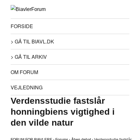
FORSIDE
> GÅ TIL BIAVL.DK
> GÅ TIL ARKIV
OM FORUM
VEJLEDNING
Verdensstudie fastslår
honningbiens vigtighed i
den vilde natur
FORUM FOR BIAVLERE
›
Forums
›
Åben debat
›
Verdensstudie fastslår