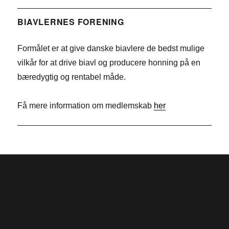
c
i
T
e
n
w
BIAVLERNES FORENING
b
k
i
Formålet er at give danske biavlere de bedst mulige
o
e
t
vilkår for at drive biavl og producere honning på en
o
d
t
bæredygtig og rentabel måde.
k
I
e
n
r
Få mere information om medlemskab
her