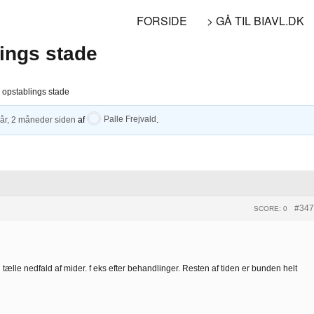
FORSIDE
> GÅ TIL BIAVL.DK
ings stade
 opstablings stade
 år, 2 måneder siden
af
Palle Frejvald
.
#347
SCORE: 0
l tælle nedfald af mider. f eks efter behandlinger. Resten af tiden er bunden helt