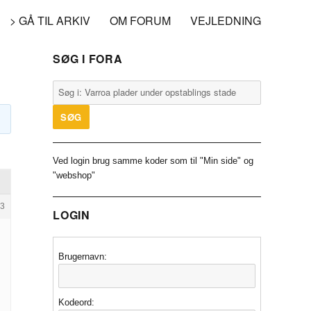
> GÅ TIL ARKIV
OM FORUM
VEJLEDNING
SØG I FORA
Ved login brug samme koder som til "Min side" og
"webshop"
3
LOGIN
Brugernavn:
Kodeord: