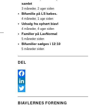
samlet
3 måneder, 2 uger siden
Bifamilie på LS købes.
4 måneder, 1 uge siden
Udsalg fra ophørt biavl
4 måneder, 4 uger siden
Familier på LavNormal
5 måneder siden
Bifamilier sælges i 12:10
5 måneder siden
DEL
F
a
L
c
i
T
BIAVLERNES FORENING
e
n
w