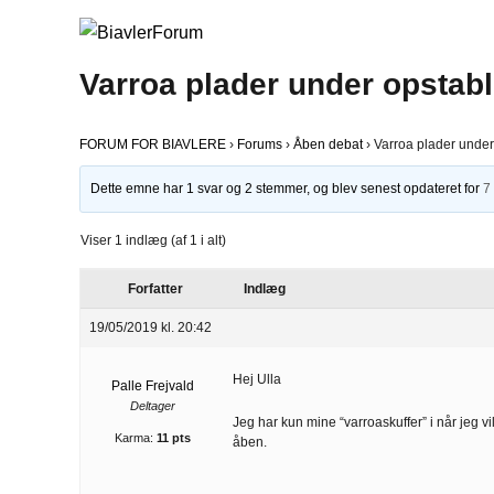
Varroa plader under opstabl
FORUM FOR BIAVLERE
›
Forums
›
Åben debat
›
Varroa plader under
Dette emne har 1 svar og 2 stemmer, og blev senest opdateret for
7
Viser 1 indlæg (af 1 i alt)
Forfatter
Indlæg
19/05/2019 kl. 20:42
Hej Ulla
Palle Frejvald
Deltager
Jeg har kun mine “varroaskuffer” i når jeg vi
Karma:
11 pts
åben.