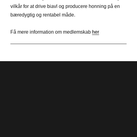
o
e
t
vilkår for at drive biavl og producere honning på en
o
d
t
bæredygtig og rentabel måde.
k
I
e
n
r
Få mere information om medlemskab
her