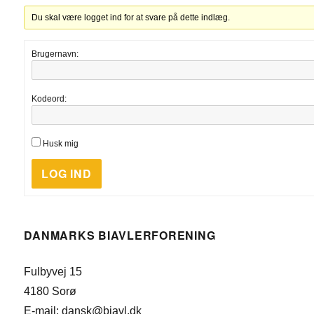
Du skal være logget ind for at svare på dette indlæg.
Brugernavn:
Kodeord:
Husk mig
LOG IND
DANMARKS BIAVLERFORENING
Fulbyvej 15
4180 Sorø
E-mail: dansk@biavl.dk