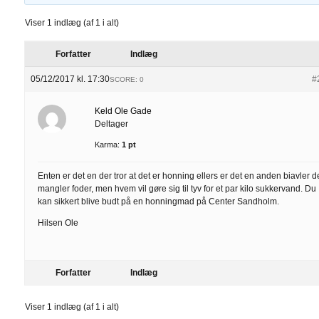
Viser 1 indlæg (af 1 i alt)
Forfatter
Indlæg
05/12/2017 kl. 17:30
#
SCORE: 0
Keld Ole Gade
Deltager
Karma:
1 pt
Enten er det en der tror at det er honning ellers er det en anden biavler d
mangler foder, men hvem vil gøre sig til tyv for et par kilo sukkervand. Du
kan sikkert blive budt på en honningmad på Center Sandholm.
Hilsen Ole
Forfatter
Indlæg
Viser 1 indlæg (af 1 i alt)