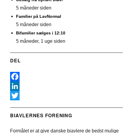
5 måneder siden
Familier på LavNormal
5 måneder siden
Bifamilier sælges i 12:10
5 måneder, 1 uge siden
DEL
F
a
L
c
i
T
e
n
w
BIAVLERNES FORENING
b
k
i
Formålet er at give danske biavlere de bedst mulige