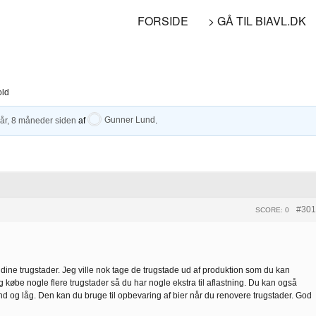
FORSIDE
> GÅ TIL BIAVL.DK
old
 år, 8 måneder siden
af
Gunner Lund
.
#301
SCORE: 0
e dine trugstader. Jeg ville nok tage de trugstade ud af produktion som du kan
øbe nogle flere trugstader så du har nogle ekstra til aflastning. Du kan også
 og låg. Den kan du bruge til opbevaring af bier når du renovere trugstader. God