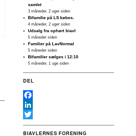
samlet
3 måneder, 2 uger siden
Bifamilie på LS købes.
4 måneder, 2 uger siden
Udsalg fra ophørt biavl
5 måneder siden
Familier på LavNormal
5 måneder siden
Bifamilier sælges i 12:10
5 måneder, 1 uge siden
DEL
F
a
L
c
i
T
BIAVLERNES FORENING
e
n
w