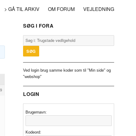
> GÅ TIL ARKIV
OM FORUM
VEJLEDNING
SØG I FORA
Ved login brug samme koder som til "Min side" og
"webshop"
9
LOGIN
Brugernavn:
Kodeord: