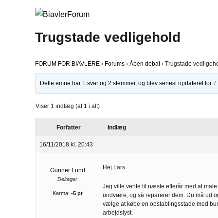
Trugstade vedligehold
FORUM FOR BIAVLERE
›
Forums
›
Åben debat
›
Trugstade vedligeh
Dette emne har 1 svar og 2 stemmer, og blev senest opdateret for
7
Viser 1 indlæg (af 1 i alt)
Forfatter
Indlæg
16/11/2018 kl. 20:43
Hej Lars
Gunner Lund
Deltager
Jeg ville vente til næste efterår med at mal
Karma:
-5 pt
undvære, og så reparerer dem. Du må ud og k
vælge at købe en opstablingsstade med bund
arbejdslyst.