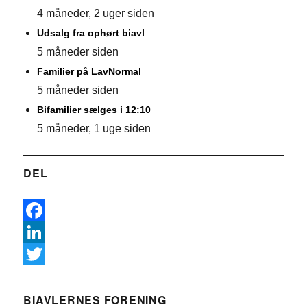
4 måneder, 2 uger siden
Udsalg fra ophørt biavl
5 måneder siden
Familier på LavNormal
5 måneder siden
Bifamilier sælges i 12:10
5 måneder, 1 uge siden
DEL
F
a
L
c
i
T
e
n
w
BIAVLERNES FORENING