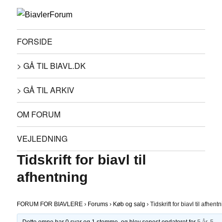
FORSIDE
> GÅ TIL BIAVL.DK
> GÅ TIL ARKIV
OM FORUM
VEJLEDNING
Tidskrift for biavl til
afhentning
FORUM FOR BIAVLERE
›
Forums
›
Køb og salg
›
Tidskrift for biavl til afhent
Dette emne har 0 svar og 1 stemme, og blev senest opdateret for
5 år, 5