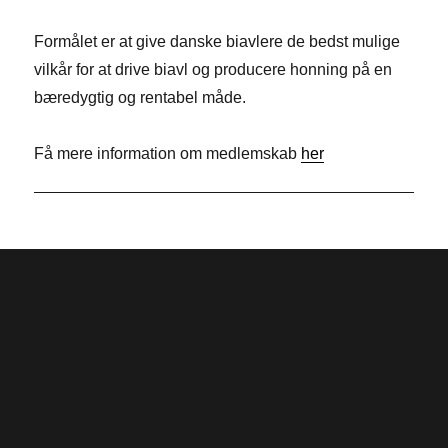
b
k
i
Formålet er at give danske biavlere de bedst mulige
o
e
t
vilkår for at drive biavl og producere honning på en
o
d
t
bæredygtig og rentabel måde.
k
I
e
n
r
Få mere information om medlemskab
her