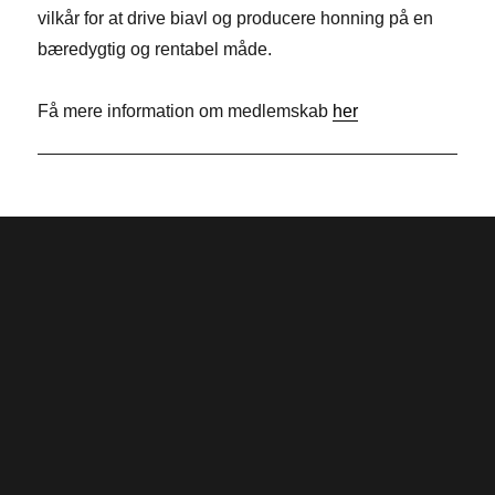
vilkår for at drive biavl og producere honning på en
o
d
t
bæredygtig og rentabel måde.
k
I
e
n
r
Få mere information om medlemskab
her