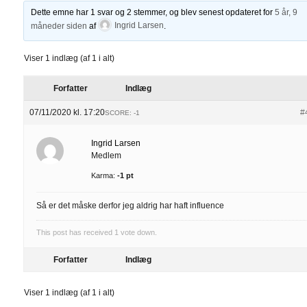
Dette emne har 1 svar og 2 stemmer, og blev senest opdateret for
5 år, 9
måneder siden
af
Ingrid Larsen
.
Viser 1 indlæg (af 1 i alt)
Forfatter
Indlæg
07/11/2020 kl. 17:20
#
SCORE: -1
Ingrid Larsen
Medlem
Karma:
-1 pt
Så er det måske derfor jeg aldrig har haft influence
This post has received
1
vote down.
Forfatter
Indlæg
Viser 1 indlæg (af 1 i alt)