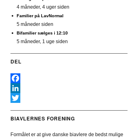
4 måneder, 4 uger siden
Familier på LavNormal
5 måneder siden
Bifamilier sælges i 12:10
5 måneder, 1 uge siden
DEL
F
a
L
c
i
T
e
n
w
BIAVLERNES FORENING
b
k
i
Formålet er at give danske biavlere de bedst mulige
o
e
t