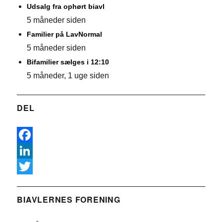
Udsalg fra ophørt biavl
5 måneder siden
Familier på LavNormal
5 måneder siden
Bifamilier sælges i 12:10
5 måneder, 1 uge siden
DEL
F
a
L
c
i
T
e
n
w
BIAVLERNES FORENING
b
k
i