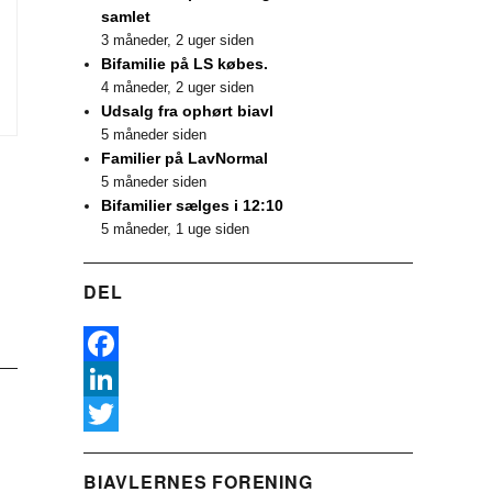
samlet
3 måneder, 2 uger siden
Bifamilie på LS købes.
4 måneder, 2 uger siden
Udsalg fra ophørt biavl
5 måneder siden
Familier på LavNormal
5 måneder siden
Bifamilier sælges i 12:10
5 måneder, 1 uge siden
DEL
F
a
L
c
i
T
BIAVLERNES FORENING
e
n
w