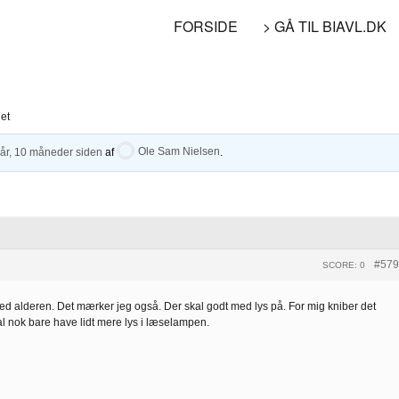
FORSIDE
> GÅ TIL BIAVL.DK
det
 år, 10 måneder siden
af
Ole Sam Nielsen
.
#579
SCORE: 0
med alderen. Det mærker jeg også. Der skal godt med lys på. For mig kniber det
al nok bare have lidt mere lys i læselampen.