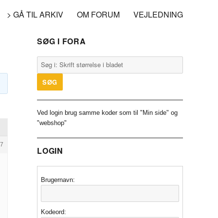
> GÅ TIL ARKIV
OM FORUM
VEJLEDNING
SØG I FORA
Ved login brug samme koder som til "Min side" og
"webshop"
7
LOGIN
Brugernavn:
Kodeord: