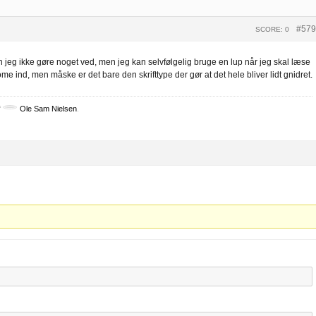
#579
SCORE: 0
kan jeg ikke gøre noget ved, men jeg kan selvfølgelig bruge en lup når jeg skal læse
ome ind, men måske er det bare den skrifttype der gør at det hele bliver lidt gnidret.
f
Ole Sam Nielsen
.