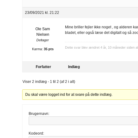
23/09/2021 kl. 21:22
Mine briller fejler ikke noget , og alderen 
Ole Sam
bladet, eller også læse det digitalt og så zo
Nielsen
Deltager
Dette svar blev ændret 4 år, 10 måneder siden a
Karma:
35 pts
Forfatter
Indlæg
Viser 2 indlæg - 1 til 2 (af 2 i alt)
Du skal være logget ind for at svare på dette indlæg.
Brugernavn:
Kodeord: