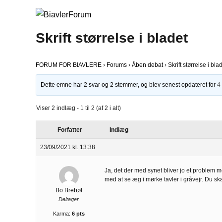
Skrift størrelse i bladet
FORUM FOR BIAVLERE
›
Forums
›
Åben debat
›
Skrift størrelse i bla
Dette emne har 2 svar og 2 stemmer, og blev senest opdateret for
4
Viser 2 indlæg - 1 til 2 (af 2 i alt)
Forfatter
Indlæg
23/09/2021 kl. 13:38
Ja, det der med synet bliver jo et problem 
med at se æg i mørke tavler i gråvejr. Du sk
Bo Brebøl
Deltager
Karma:
6 pts