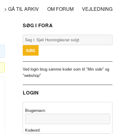
> GÅ TIL ARKIV
OM FORUM
VEJLEDNING
SØG I FORA
Ved login brug samme koder som til "Min side" og
"webshop"
LOGIN
Brugernavn:
Kodeord: