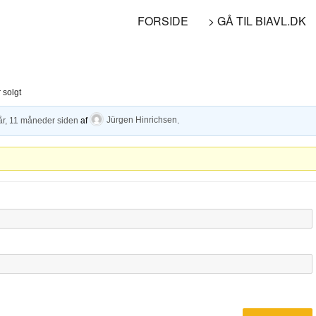
FORSIDE
> GÅ TIL BIAVL.DK
 solgt
år, 11 måneder siden
af
Jürgen Hinrichsen
.