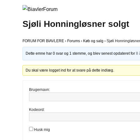
Sjøli Honningløsner solgt
FORUM FOR BIAVLERE
›
Forums
›
Køb og salg
›
Sjøli Honningløsner
Dette emne har 0 svar og 1 stemme, og blev senest opdateret for
8 
Du skal være logget ind for at svare på dette indlæg.
Brugernavn:
Kodeord:
Husk mig