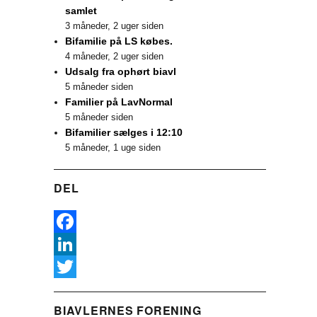
samlet
3 måneder, 2 uger siden
Bifamilie på LS købes.
4 måneder, 2 uger siden
Udsalg fra ophørt biavl
5 måneder siden
Familier på LavNormal
5 måneder siden
Bifamilier sælges i 12:10
5 måneder, 1 uge siden
DEL
F
a
L
c
i
T
BIAVLERNES FORENING
e
n
w