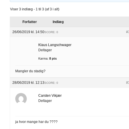
Viser 3 indlæg - 1 til 3 (af 3 i alt)
Forfatter
Indlæg
26/06/2019 kl. 14:50
#
SCORE: 0
Klaus Langschwager
Deltager
Karma:
8 pts
Mangler du stadig?
28/06/2019 kl. 12:13
#
SCORE: 0
Carsten Vikjær
Deltager
ja hvor mange har du ????