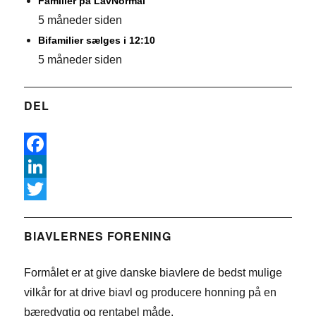
Familier på LavNormal
5 måneder siden
Bifamilier sælges i 12:10
5 måneder siden
DEL
F
a
L
c
i
T
e
n
w
BIAVLERNES FORENING
b
k
i
Formålet er at give danske biavlere de bedst mulige
o
e
t
vilkår for at drive biavl og producere honning på en
o
d
t
bæredygtig og rentabel måde.