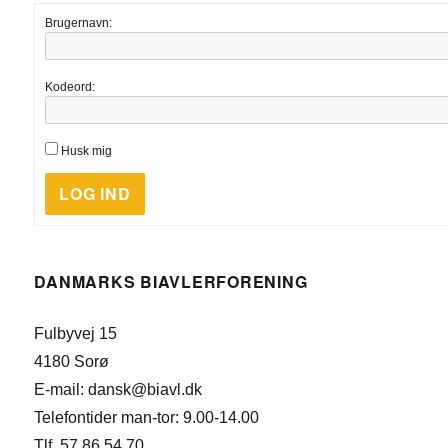
Brugernavn:
Kodeord:
Husk mig
LOG IND
DANMARKS BIAVLERFORENING
Fulbyvej 15
4180 Sorø
E-mail: dansk@biavl.dk
Telefontider man-tor: 9.00-14.00
Tlf. 57 86 54 70