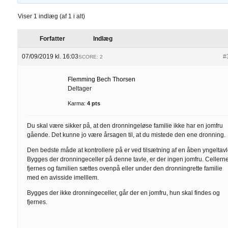
Viser 1 indlæg (af 1 i alt)
Forfatter
Indlæg
07/09/2019 kl. 16:03
#
SCORE: 2
Flemming Bech Thorsen
Deltager
Karma:
4 pts
Du skal være sikker på, at den dronningeløse familie ikke har en jomfru
gående. Det kunne jo være årsagen til, at du mistede den ene dronning.
Den bedste måde at kontrollere på er ved tilsætning af en åben yngeltavl
Bygges der dronningeceller på denne tavle, er der ingen jomfru. Cellern
fjernes og familien sættes ovenpå eller under den dronningrette familie
med en avisside imelllem.
Bygges der ikke dronningeceller, går der en jomfru, hun skal findes og
fjernes.