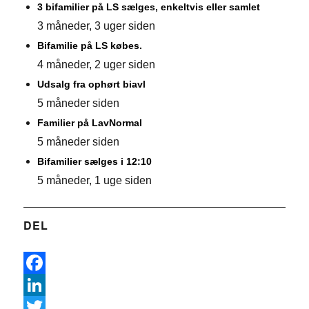
3 bifamilier på LS sælges, enkeltvis eller samlet
3 måneder, 3 uger siden
Bifamilie på LS købes.
4 måneder, 2 uger siden
Udsalg fra ophørt biavl
5 måneder siden
Familier på LavNormal
5 måneder siden
Bifamilier sælges i 12:10
5 måneder, 1 uge siden
DEL
F
a
L