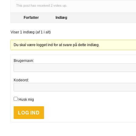
This post has received
2
votes up.
Forfatter
Indlæg
Viser 1 indlæg (af 1 i alt)
Du skal være logget ind for at svare på dette indlæg.
Brugernavn:
Kodeord:
Husk mig
LOG IND