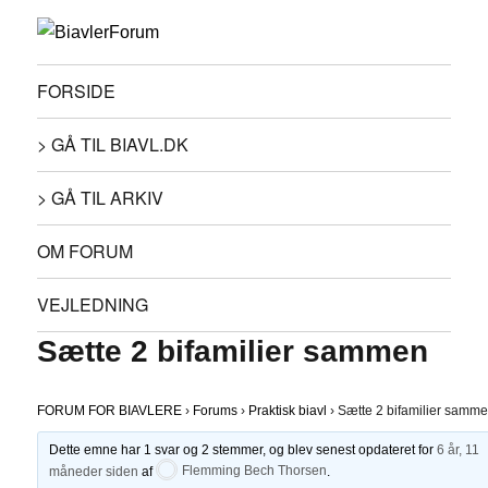
FORSIDE
> GÅ TIL BIAVL.DK
> GÅ TIL ARKIV
OM FORUM
VEJLEDNING
Sætte 2 bifamilier sammen
FORUM FOR BIAVLERE
›
Forums
›
Praktisk biavl
›
Sætte 2 bifamilier samm
Dette emne har 1 svar og 2 stemmer, og blev senest opdateret for
6 år, 11
måneder siden
af
Flemming Bech Thorsen
.