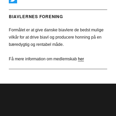
c
i
T
e
n
w
BIAVLERNES FORENING
b
k
i
Formålet er at give danske biavlere de bedst mulige
o
e
t
vilkår for at drive biavl og producere honning på en
o
d
t
bæredygtig og rentabel måde.
k
I
e
n
r
Få mere information om medlemskab
her