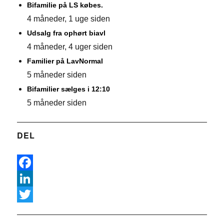
Bifamilie på LS købes.
4 måneder, 1 uge siden
Udsalg fra ophørt biavl
4 måneder, 4 uger siden
Familier på LavNormal
5 måneder siden
Bifamilier sælges i 12:10
5 måneder siden
DEL
F
a
L
c
i
T