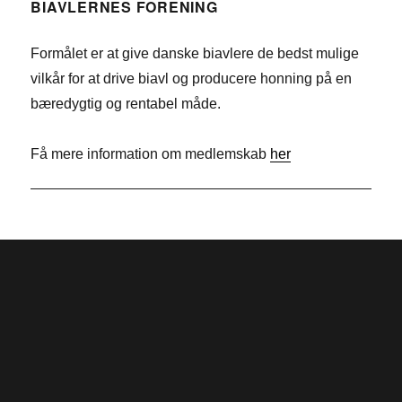
e
n
w
BIAVLERNES FORENING
b
k
i
Formålet er at give danske biavlere de bedst mulige
o
e
t
vilkår for at drive biavl og producere honning på en
o
d
t
bæredygtig og rentabel måde.
k
I
e
n
r
Få mere information om medlemskab
her