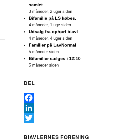
samlet
3 måneder, 2 uger siden
Bifamilie på LS købes.
4 måneder, 1 uge siden
Udsalg fra ophørt biavl
4 måneder, 4 uger siden
Familier på LavNormal
5 måneder siden
Bifamilier sælges i 12:10
5 måneder siden
DEL
F
a
L
c
i
T
BIAVLERNES FORENING
e
n
w