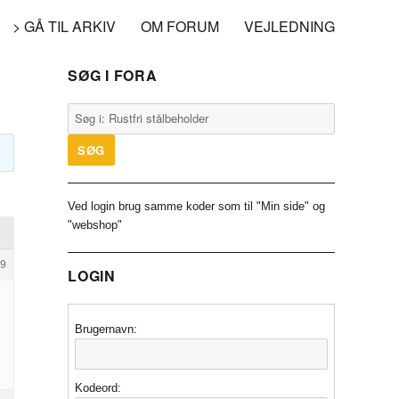
> GÅ TIL ARKIV
OM FORUM
VEJLEDNING
SØG I FORA
Ved login brug samme koder som til "Min side" og
"webshop"
9
LOGIN
Brugernavn:
Kodeord: