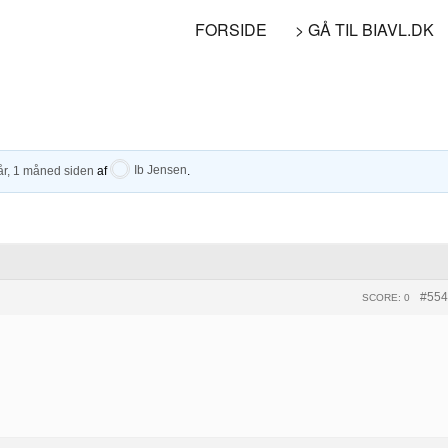
FORSIDE
> GÅ TIL BIAVL.DK
år, 1 måned siden
af
Ib Jensen
.
#554
SCORE: 0