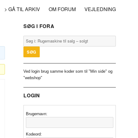
> GÅ TIL ARKIV
OM FORUM
VEJLEDNING
SØG I FORA
Ved login brug samme koder som til "Min side" og
"webshop"
LOGIN
Brugernavn:
Kodeord: