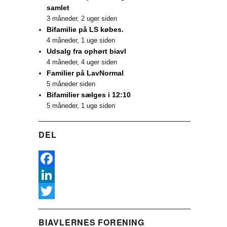
samlet
3 måneder, 2 uger siden
Bifamilie på LS købes.
4 måneder, 1 uge siden
Udsalg fra ophørt biavl
4 måneder, 4 uger siden
Familier på LavNormal
5 måneder siden
Bifamilier sælges i 12:10
5 måneder, 1 uge siden
DEL
F
a
L
c
i
T
BIAVLERNES FORENING
e
n
w