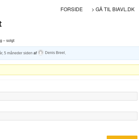
FORSIDE
> GÅ TIL BIAVL.DK
t
g – solgt
år, 5 måneder siden
af
Denis Breel
.