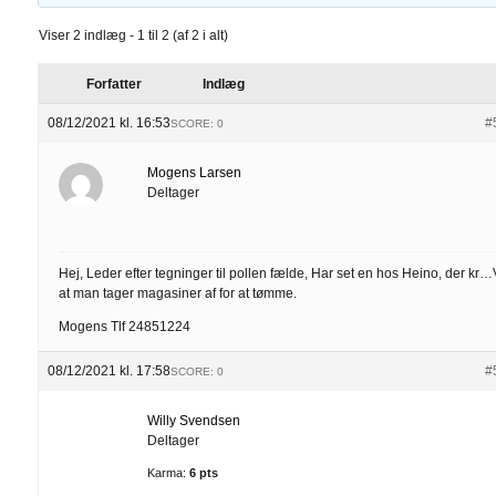
Viser 2 indlæg - 1 til 2 (af 2 i alt)
Forfatter
Indlæg
08/12/2021 kl. 16:53
#
SCORE: 0
Mogens Larsen
Deltager
Hej, Leder efter tegninger til pollen fælde, Har set en hos Heino, der kr…
at man tager magasiner af for at tømme.
Mogens Tlf 24851224
08/12/2021 kl. 17:58
#
SCORE: 0
Willy Svendsen
Deltager
Karma:
6 pts