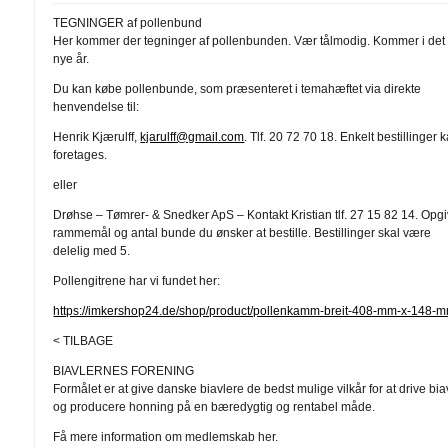
TEGNINGER af pollenbund
Her kommer der tegninger af pollenbunden. Vær tålmodig. Kommer i det
nye år.
Du kan købe pollenbunde, som præsenteret i temahæftet via direkte
henvendelse til:
Henrik Kjærulff,
kjarulff@gmail.com
. Tlf. 20 72 70 18. Enkelt bestillinger 
foretages.
eller
Drøhse – Tømrer- & Snedker ApS – Kontakt Kristian tlf. 27 15 82 14. Opgi
rammemål og antal bunde du ønsker at bestille. Bestillinger skal være
delelig med 5.
Pollengitrene har vi fundet her:
https://imkershop24.de/shop/product/pollenkamm-breit-408-mm-x-148-
< TILBAGE
BIAVLERNES FORENING
Formålet er at give danske biavlere de bedst mulige vilkår for at drive bia
og producere honning på en bæredygtig og rentabel måde.
Få mere information om medlemskab her.