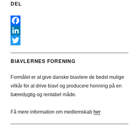
DEL
F
a
L
c
i
T
e
n
w
BIAVLERNES FORENING
b
k
i
Formålet er at give danske biavlere de bedst mulige
o
e
t
vilkår for at drive biavl og producere honning på en
o
d
t
bæredygtig og rentabel måde.
k
I
e
n
r
Få mere information om medlemskab
her