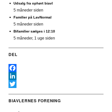
Udsalg fra ophørt biavl
5 måneder siden
Familier på LavNormal
5 måneder siden
Bifamilier sælges i 12:10
5 måneder, 1 uge siden
DEL
F
a
L
c
i
T
e
n
w
BIAVLERNES FORENING
b
k
i