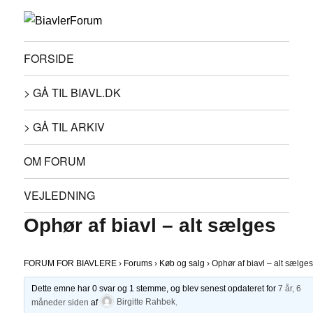
FORSIDE
> GÅ TIL BIAVL.DK
> GÅ TIL ARKIV
OM FORUM
VEJLEDNING
Ophør af biavl – alt sælges
FORUM FOR BIAVLERE
›
Forums
›
Køb og salg
›
Ophør af biavl – alt sælge
Dette emne har 0 svar og 1 stemme, og blev senest opdateret for
7 år, 6
måneder siden
af
Birgitte Rahbek
.