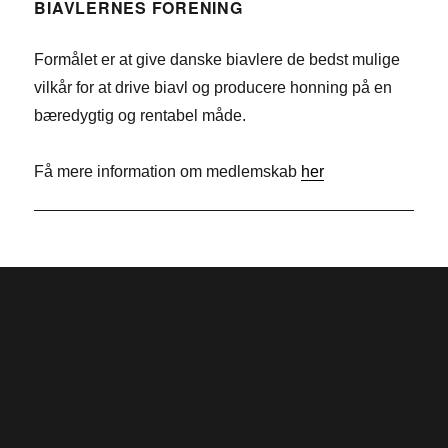
e
n
w
BIAVLERNES FORENING
b
k
i
Formålet er at give danske biavlere de bedst mulige
o
e
t
vilkår for at drive biavl og producere honning på en
o
d
t
bæredygtig og rentabel måde.
k
I
e
n
r
Få mere information om medlemskab
her