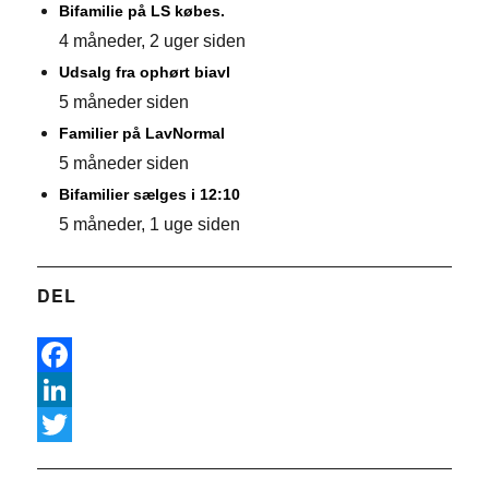
Bifamilie på LS købes.
4 måneder, 2 uger siden
Udsalg fra ophørt biavl
5 måneder siden
Familier på LavNormal
5 måneder siden
Bifamilier sælges i 12:10
5 måneder, 1 uge siden
DEL
F
a
L
c
i
T