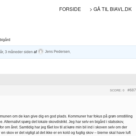
FORSIDE
> GÅ TIL BIAVL.DK
 bigård
 år, 3 måneder siden
af
Jens Pedersen
.
#687
SCORE: 0
mmunen om de kan give dig en god plads. Kommuner har fokus på grøn omstilling
e. Alternativt spørg det lokale skovdistrikt. Jeg har selv en bigård i statsskov,
r om året. Samtidig har jeg fået lov til at køre min bil ind i skoven selv om der
n skov er det vigtigt at det ikke er en kold og fugtig skov – bierne skal have luft