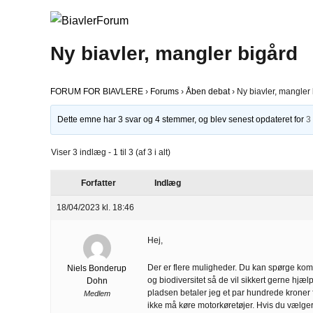
Ny biavler, mangler bigård
FORUM FOR BIAVLERE
›
Forums
›
Åben debat
›
Ny biavler, mangler
Dette emne har 3 svar og 4 stemmer, og blev senest opdateret for
3
Viser 3 indlæg - 1 til 3 (af 3 i alt)
Forfatter
Indlæg
18/04/2023 kl. 18:46
Hej,
Der er flere muligheder. Du kan spørge ko
Niels Bonderup
og biodiversitet så de vil sikkert gerne hjælp
Dohn
pladsen betaler jeg et par hundrede kroner fo
Medlem
ikke må køre motorkøretøjer. Hvis du vælger e