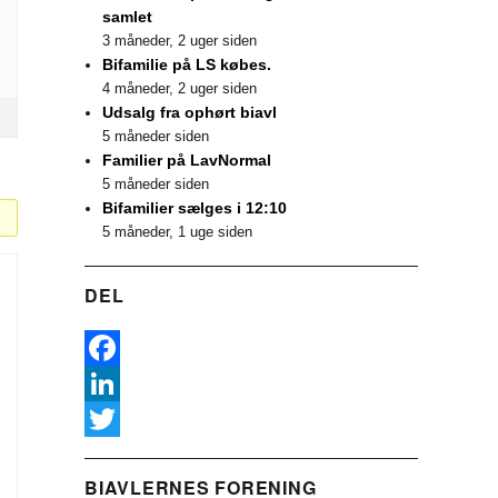
samlet
3 måneder, 2 uger siden
Bifamilie på LS købes.
4 måneder, 2 uger siden
Udsalg fra ophørt biavl
5 måneder siden
Familier på LavNormal
5 måneder siden
Bifamilier sælges i 12:10
5 måneder, 1 uge siden
DEL
F
a
L
c
i
T
BIAVLERNES FORENING
e
n
w