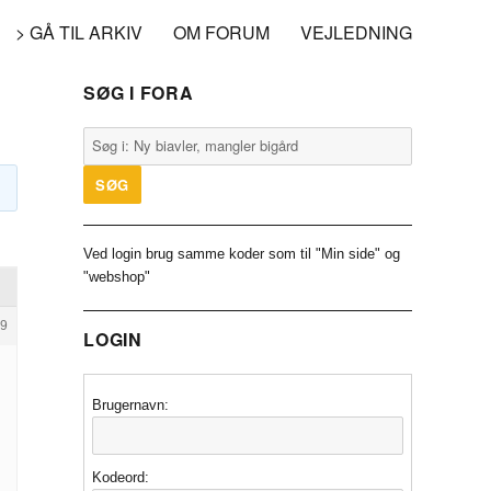
> GÅ TIL ARKIV
OM FORUM
VEJLEDNING
SØG I FORA
Ved login brug samme koder som til "Min side" og
"webshop"
9
LOGIN
Brugernavn:
Kodeord: