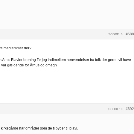
#688
SCORE: 0
ndre medlemmer der?
Amts Biavlerforening får jeg indimellem henvendelser fra folk der gerne vil have
e var gældende for Århus og omegn
#692
SCORE: 0
e kirkegårde har områder som de tilbyder til biavl.