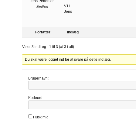
Jens Pedersen
V.H.
Medlem
Jens
Forfatter
Indlæg
Viser 3 indlæg - 1 til 3 (af 3 i alt)
Du skal være logget ind for at svare på dette indlæg.
Brugernavn:
Kodeord:
Husk mig