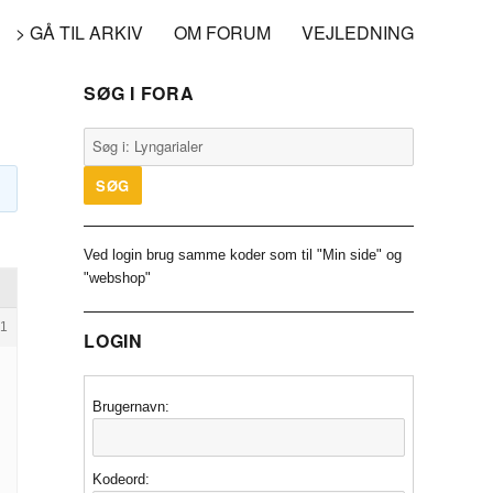
> GÅ TIL ARKIV
OM FORUM
VEJLEDNING
SØG I FORA
Ved login brug samme koder som til "Min side" og
"webshop"
1
LOGIN
Brugernavn:
Kodeord: