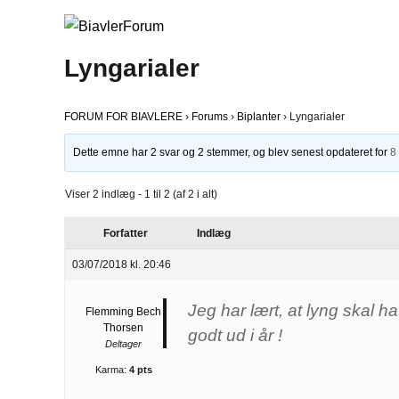
Lyngarialer
FORUM FOR BIAVLERE
›
Forums
›
Biplanter
›
Lyngarialer
Dette emne har 2 svar og 2 stemmer, og blev senest opdateret for
8
Viser 2 indlæg - 1 til 2 (af 2 i alt)
Forfatter
Indlæg
03/07/2018 kl. 20:46
Jeg har lært, at lyng skal h
Flemming Bech
Thorsen
godt ud i år !
Deltager
Karma:
4 pts