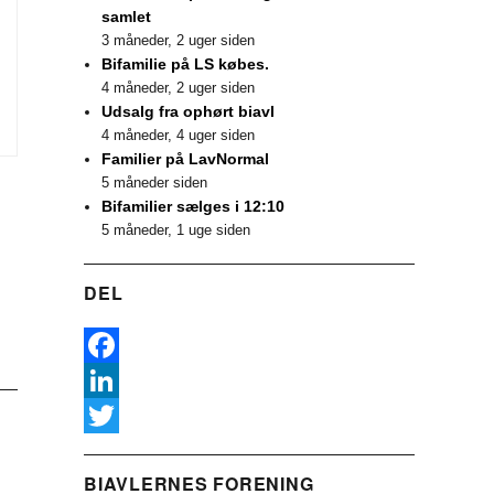
samlet
3 måneder, 2 uger siden
Bifamilie på LS købes.
4 måneder, 2 uger siden
Udsalg fra ophørt biavl
4 måneder, 4 uger siden
Familier på LavNormal
5 måneder siden
Bifamilier sælges i 12:10
5 måneder, 1 uge siden
DEL
F
a
L
c
i
T
BIAVLERNES FORENING
e
n
w