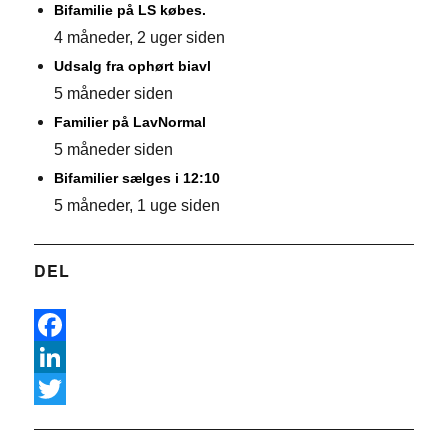
Bifamilie på LS købes.
4 måneder, 2 uger siden
Udsalg fra ophørt biavl
5 måneder siden
Familier på LavNormal
5 måneder siden
Bifamilier sælges i 12:10
5 måneder, 1 uge siden
DEL
F
a
L
c
i
T