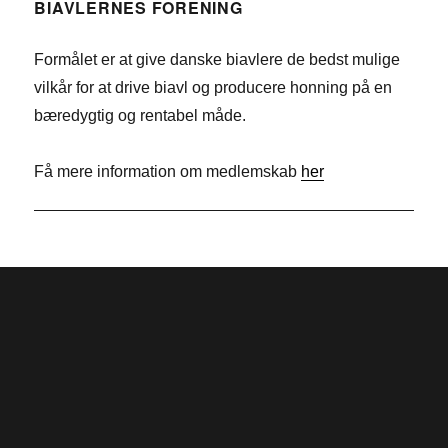
e
n
w
BIAVLERNES FORENING
b
k
i
Formålet er at give danske biavlere de bedst mulige
o
e
t
vilkår for at drive biavl og producere honning på en
o
d
t
bæredygtig og rentabel måde.
k
I
e
n
r
Få mere information om medlemskab
her