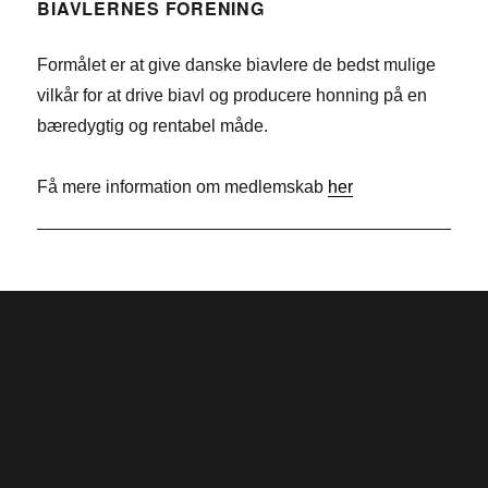
e
n
w
BIAVLERNES FORENING
b
k
i
Formålet er at give danske biavlere de bedst mulige
o
e
t
vilkår for at drive biavl og producere honning på en
o
d
t
bæredygtig og rentabel måde.
k
I
e
n
r
Få mere information om medlemskab
her