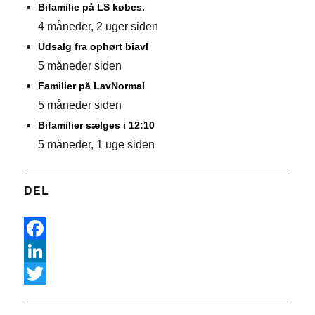
Bifamilie på LS købes.
4 måneder, 2 uger siden
Udsalg fra ophørt biavl
5 måneder siden
Familier på LavNormal
5 måneder siden
Bifamilier sælges i 12:10
5 måneder, 1 uge siden
DEL
F
a
L
c
i
T