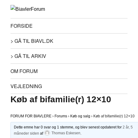
FORSIDE
> GÅ TIL BIAVL.DK
> GÅ TIL ARKIV
OM FORUM
VEJLEDNING
Køb af bifamilie(r) 12×10
FORUM FOR BIAVLERE
›
Forums
›
Køb og salg
›
Køb af bifamilie(r) 12×10
Dette emne har 0 svar og 1 stemme, og blev senest opdateret for
2 år, 5
måneder siden
af
Thomas Eskesen
.