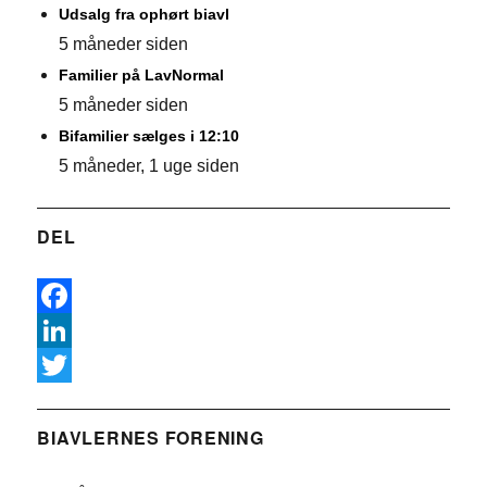
Udsalg fra ophørt biavl
5 måneder siden
Familier på LavNormal
5 måneder siden
Bifamilier sælges i 12:10
5 måneder, 1 uge siden
DEL
F
a
L
c
i
T
e
n
w
BIAVLERNES FORENING
b
k
i