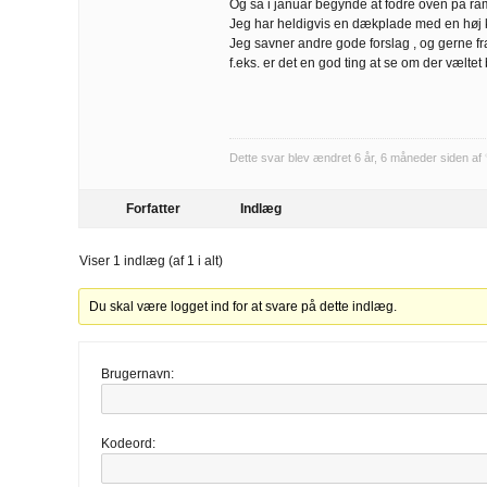
Og så i januar begynde at fodre oven på r
Jeg har heldigvis en dækplade med en høj 
Jeg savner andre gode forslag , og gerne fr
f.eks. er det en god ting at se om der væltet
Dette svar blev ændret 6 år, 6 måneder siden af
Forfatter
Indlæg
Viser 1 indlæg (af 1 i alt)
Du skal være logget ind for at svare på dette indlæg.
Brugernavn:
Kodeord: