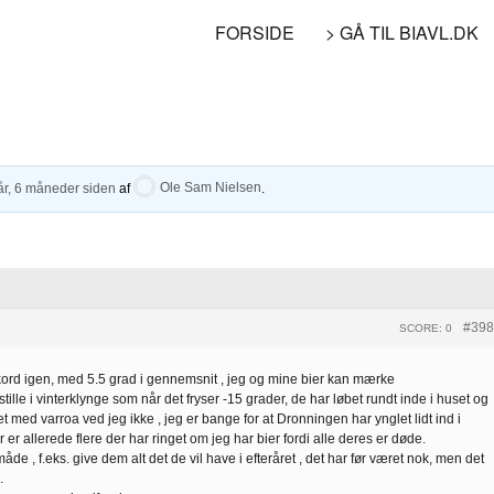
FORSIDE
> GÅ TIL BIAVL.DK
år, 6 måneder siden
af
Ole Sam Nielsen
.
#398
SCORE: 0
rekord igen, med 5.5 grad i gennemsnit , jeg og mine bier kan mærke
tille i vinterklynge som når det fryser -15 grader, de har løbet rundt inde i huset og
et med varroa ved jeg ikke , jeg er bange for at Dronningen har ynglet lidt ind i
er allerede flere der har ringet om jeg har bier fordi alle deres er døde.
de , f.eks. give dem alt det de vil have i efteråret , det har før været nok, men det
.