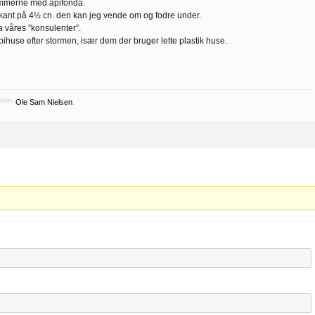
ammerne med apifonda.
kant på 4½ cn. den kan jeg vende om og fodre under.
a våres ”konsulenter”.
 bihuse efter stormen, især dem der bruger lette plastik huse.
Ole Sam Nielsen
.