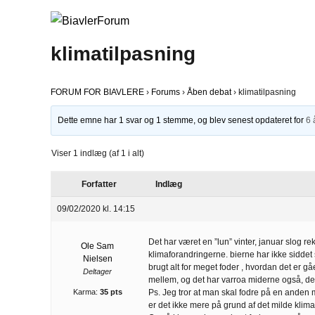
klimatilpasning
FORUM FOR BIAVLERE
›
Forums
›
Åben debat
›
klimatilpasning
Dette emne har 1 svar og 1 stemme, og blev senest opdateret for
6 
Viser 1 indlæg (af 1 i alt)
Forfatter
Indlæg
09/02/2020 kl. 14:15
Det har været en ”lun” vinter, januar slog 
Ole Sam
klimaforandringerne. bierne har ikke siddet s
Nielsen
brugt alt for meget foder , hvordan det er gå
Deltager
mellem, og det har varroa miderne også, der 
Karma:
35 pts
Ps. Jeg tror at man skal fodre på en anden må
er det ikke mere på grund af det milde klima