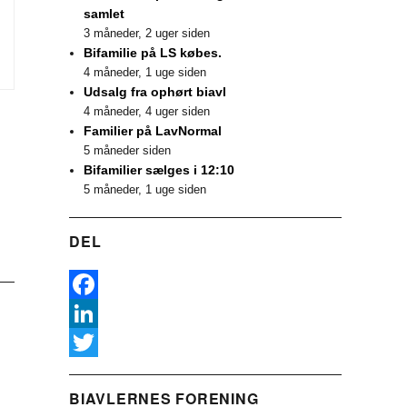
samlet
3 måneder, 2 uger siden
Bifamilie på LS købes.
4 måneder, 1 uge siden
Udsalg fra ophørt biavl
4 måneder, 4 uger siden
Familier på LavNormal
5 måneder siden
Bifamilier sælges i 12:10
5 måneder, 1 uge siden
DEL
F
a
L
c
i
T
BIAVLERNES FORENING
e
n
w