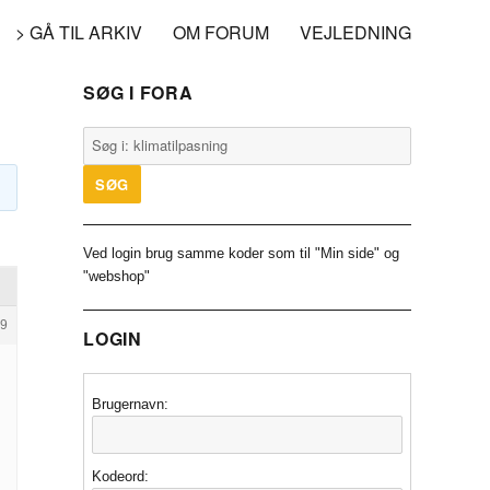
> GÅ TIL ARKIV
OM FORUM
VEJLEDNING
SØG I FORA
Ved login brug samme koder som til "Min side" og
"webshop"
9
LOGIN
Brugernavn:
Kodeord: