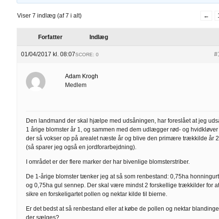
Viser 7 indlæg (af 7 i alt)
←
Forfatter
Indlæg
01/04/2017 kl. 08:07
#
SCORE: 0
Adam Krogh
Medlem
Den landmand der skal hjælpe med udsåningen, har foreslået at jeg uds
1 årige blomster år 1, og sammen med dem udlægger rød- og hvidkløver
der så vokser op på arealet næste år og blive den primære trækkilde år 
(så sparer jeg også en jordforarbejdning).
I området er der flere marker der har bivenlige blomsterstriber.
De 1-årige blomster tænker jeg at så som renbestand: 0,75ha honningur
og 0,75ha gul sennep. Der skal være mindst 2 forskellige trækkilder for a
sikre en forskeligartet pollen og nektar kilde til bierne.
Er det bedst at så renbestand eller at købe de pollen og nektar blandinge
der sælges?