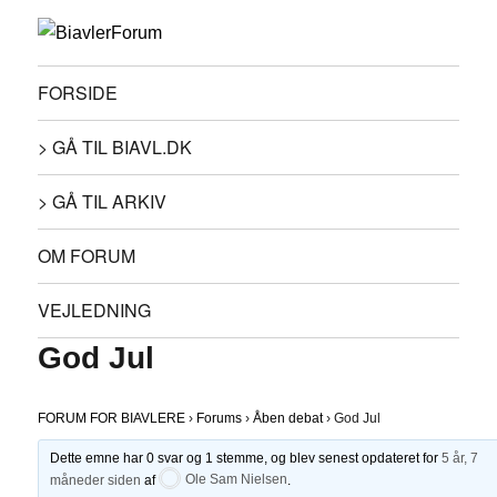
FORSIDE
> GÅ TIL BIAVL.DK
> GÅ TIL ARKIV
OM FORUM
VEJLEDNING
God Jul
FORUM FOR BIAVLERE
›
Forums
›
Åben debat
›
God Jul
Dette emne har 0 svar og 1 stemme, og blev senest opdateret for
5 år, 7
måneder siden
af
Ole Sam Nielsen
.