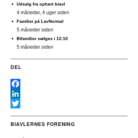
Udsalg fra ophørt biavl
4 måneder, 4 uger siden
Familier på LavNormal
5 måneder siden
Bifamilier sælges i 12:10
5 måneder siden
DEL
F
a
L
c
i
T
e
n
w
BIAVLERNES FORENING
b
k
i