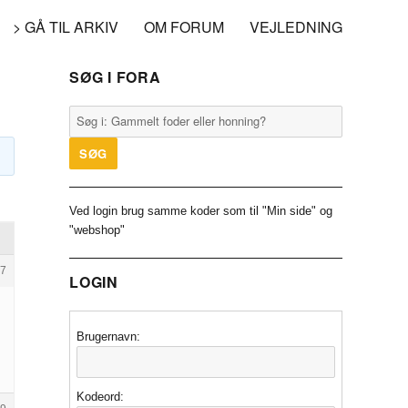
> GÅ TIL ARKIV
OM FORUM
VEJLEDNING
SØG I FORA
Ved login brug samme koder som til "Min side" og
"webshop"
7
LOGIN
Brugernavn:
Kodeord: