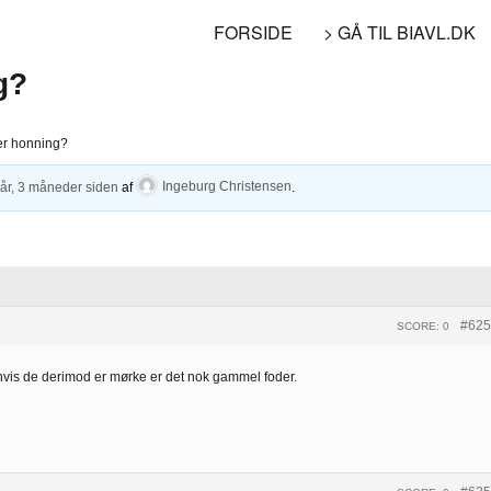
FORSIDE
> GÅ TIL BIAVL.DK
g?
er honning?
 år, 3 måneder siden
af
Ingeburg Christensen
.
#625
SCORE: 0
 hvis de derimod er mørke er det nok gammel foder.