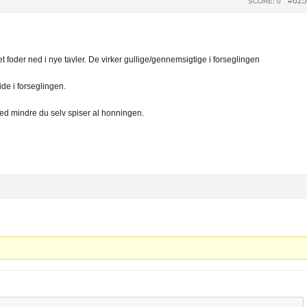
#625
SCORE: 0
t foder ned i nye tavler. De virker gullige/gennemsigtige i forseglingen
de i forseglingen.
, med mindre du selv spiser al honningen.