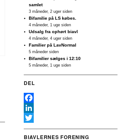
samlet
3 måneder, 2 uger siden
Bifamilie på LS købes.
4 måneder, 1 uge siden
Udsalg fra ophørt biavl
4 måneder, 4 uger siden
Familier på LavNormal
5 måneder siden
Bifamilier sælges i 12:10
5 måneder, 1 uge siden
DEL
F
a
L
c
i
T
BIAVLERNES FORENING
e
n
w