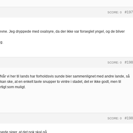
#197
SCORE: 0
evne. Jeg dryppede med oxalsyre, da der ikke var forseglet yngel, og de bliver
g.
#198
SCORE: 0
Når vi her til lands har forholdsvis sunde bier sammenlignet med andre lande, så
 kan ske, at en enkelt tavle snupper to vintre i stadet, det er ikke godt, men til
rtigt som muligt.
#198
SCORE: 0
rvede siger, at det nok skal gå.