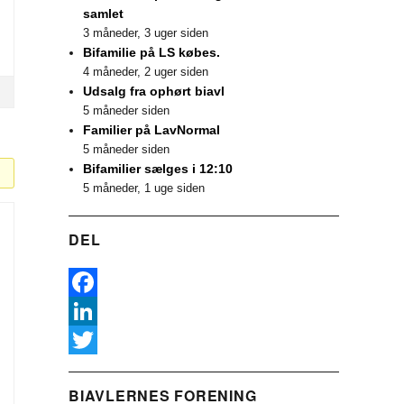
samlet
3 måneder, 3 uger siden
Bifamilie på LS købes.
4 måneder, 2 uger siden
Udsalg fra ophørt biavl
5 måneder siden
Familier på LavNormal
5 måneder siden
Bifamilier sælges i 12:10
5 måneder, 1 uge siden
DEL
F
a
L
c
i
T
BIAVLERNES FORENING
e
n
w