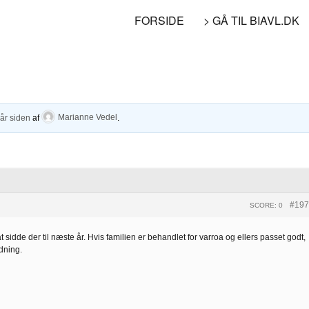
FORSIDE
> GÅ TIL BIAVL.DK
 år siden
af
Marianne Vedel
.
#197
SCORE: 0
 at sidde der til næste år. Hvis familien er behandlet for varroa og ellers passet godt,
ydning.