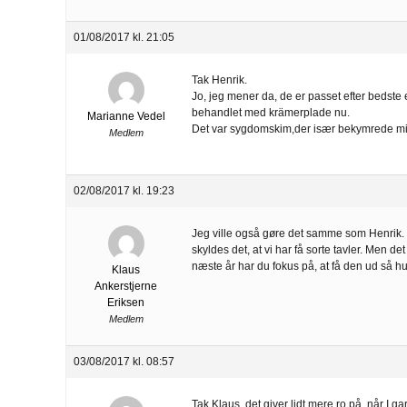
01/08/2017 kl. 21:05
Tak Henrik.
Jo, jeg mener da, de er passet efter bedste 
behandlet med krämerplade nu.
Marianne Vedel
Det var sygdomskim,der især bekymrede mi
Medlem
02/08/2017 kl. 19:23
Jeg ville også gøre det samme som Henrik. 
skyldes det, at vi har få sorte tavler. Men det
næste år har du fokus på, at få den ud så hu
Klaus
Ankerstjerne
Eriksen
Medlem
03/08/2017 kl. 08:57
Tak Klaus, det giver lidt mere ro på, når I ga