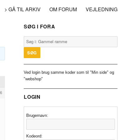
> GÅ TIL ARKIV
OM FORUM
VEJLEDNING
SØG I FORA
Ved login brug samme koder som til "Min side" og
"webshop"
6
LOGIN
Brugernavn:
Kodeord: