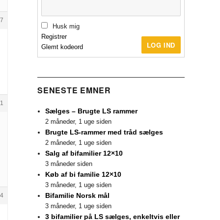
7
Husk mig
Registrer
LOG IND
Glemt kodeord
SENESTE EMNER
1
Sælges – Brugte LS rammer
2 måneder, 1 uge siden
Brugte LS-rammer med tråd sælges
2 måneder, 1 uge siden
Salg af bifamilier 12×10
3 måneder siden
Køb af bi familie 12×10
3 måneder, 1 uge siden
Bifamilie Norsk mål
4
3 måneder, 1 uge siden
3 bifamilier på LS sælges, enkeltvis eller