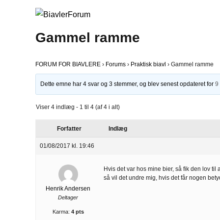
Gammel ramme
FORUM FOR BIAVLERE
›
Forums
›
Praktisk biavl
›
Gammel ramme
Dette emne har 4 svar og 3 stemmer, og blev senest opdateret for
9
Viser 4 indlæg - 1 til 4 (af 4 i alt)
Forfatter
Indlæg
01/08/2017 kl. 19:46
Hvis det var hos mine bier, så fik den lov til
så vil det undre mig, hvis det får nogen bet
Henrik Andersen
Deltager
Karma:
4 pts