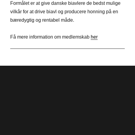
Formålet er at give danske biavlere de bedst mulige
o
e
t
vilkår for at drive biavl og producere honning på en
o
d
t
bæredygtig og rentabel måde.
k
I
e
n
r
Få mere information om medlemskab
her