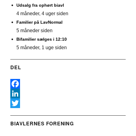
Udsalg fra ophørt biavl
4 måneder, 4 uger siden
Familier på LavNormal
5 måneder siden
Bifamilier sælges i 12:10
5 måneder, 1 uge siden
DEL
F
a
L
c
i
T
e
n
w
BIAVLERNES FORENING
b
k
i