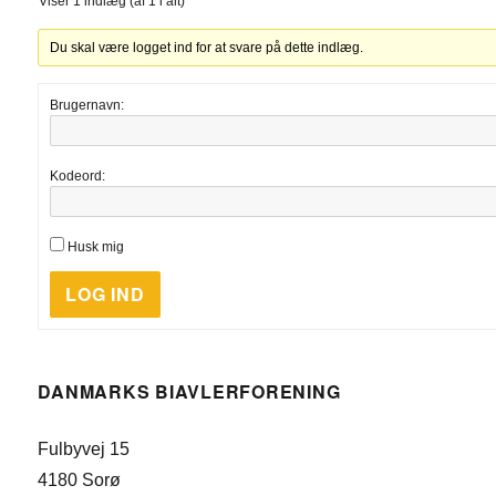
Viser 1 indlæg (af 1 i alt)
Du skal være logget ind for at svare på dette indlæg.
Brugernavn:
Kodeord:
Husk mig
LOG IND
DANMARKS BIAVLERFORENING
Fulbyvej 15
4180 Sorø