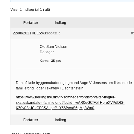
Viser 1 indlæg (af 1 i alt)
Forfatter
Indlæg
22/08/2021 kl. 15:43
#
SCORE: 0
Ole Sam Nielsen
Deltager
Karma:
35 pts
Den afdøde byggematador og rigmand Aage V. Jensens omdiskuterede
familiefond ligger i skattely i Liechtenstein.
https://www.berlingske.dk/virksomheder/fondsforvalter-frygter-
skatteskandale-i-familiefond?fbclid=IwAR0gGCfF5lrHpreXVPdDlS-
KZ0v02cJCkCP3SA_peP_Y56fAxaS5pMp8Wo0
Forfatter
Indlæg