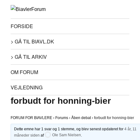
FORSIDE
> GÅ TIL BIAVL.DK
> GÅ TIL ARKIV
OM FORUM
VEJLEDNING
forbudt for honning-bier
FORUM FOR BIAVLERE
›
Forums
›
Åben debat
›
forbudt for honning-bier
Dette emne har 1 svar og 1 stemme, og blev senest opdateret for
4 år, 11
måneder siden
af
Ole Sam Nielsen
.