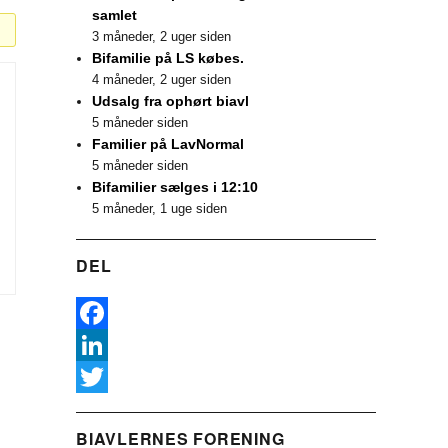
samlet
3 måneder, 2 uger siden
Bifamilie på LS købes.
4 måneder, 2 uger siden
Udsalg fra ophørt biavl
5 måneder siden
Familier på LavNormal
5 måneder siden
Bifamilier sælges i 12:10
5 måneder, 1 uge siden
DEL
F
a
L
c
i
T
BIAVLERNES FORENING
e
n
w