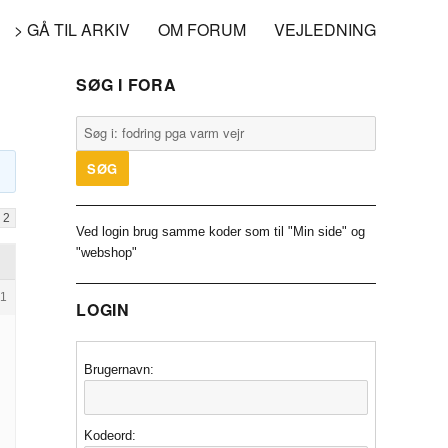
> GÅ TIL ARKIV
OM FORUM
VEJLEDNING
SØG I FORA
2
Ved login brug samme koder som til "Min side" og
"webshop"
1
LOGIN
Brugernavn:
Kodeord: