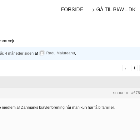
FORSIDE
> GÅ TIL BIAVL.DK
varm vejr
 år, 4 måneder siden
af
Radu Malureanu
.
←
1
#678
SCORE: 0
re medlem af Danmarks biavlerforening når man kun har få bifamilier.