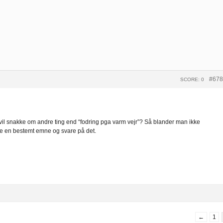
#678
SCORE: 0
u vil snakke om andre ting end “fodring pga varm vejr”? Så blander man ikke
 en bestemt emne og svare på det.
←
1