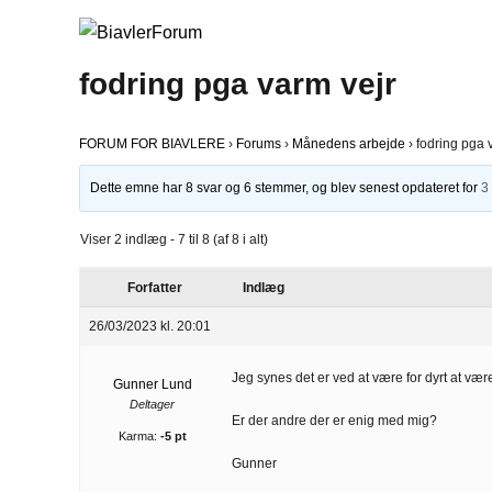
fodring pga varm vejr
FORUM FOR BIAVLERE
›
Forums
›
Månedens arbejde
›
fodring pga 
Dette emne har 8 svar og 6 stemmer, og blev senest opdateret for
3
Viser 2 indlæg - 7 til 8 (af 8 i alt)
Forfatter
Indlæg
26/03/2023 kl. 20:01
Jeg synes det er ved at være for dyrt at væ
Gunner Lund
Deltager
Er der andre der er enig med mig?
Karma:
-5 pt
Gunner