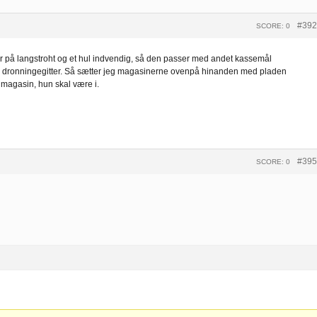
#392
SCORE: 0
r på langstroht og et hul indvendig, så den passer med andet kassemål
k dronningegitter. Så sætter jeg magasinerne ovenpå hinanden med pladen
 magasin, hun skal være i.
#395
SCORE: 0