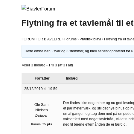
Flytning fra et tavlemål til e
FORUM FOR BIAVLERE
›
Forums
›
Praktisk biavl
›
Flytning fra et tavl
Dette emne har 3 svar og 3 stemmer, og blev senest opdateret for
6
Viser 3 indlæg - 1 til 3 (af 3 i alt)
Forfatter
Indlæg
25/12/2019 kl. 19:59
Der findes ikke nogen her og nu god løsning,
Ole Sam
et par meter væk, og stil det nye bihus op hv
Nielsen
en af gangen og læg dem ned på en pude ell
Deltager
vokset fast med noget tavletråd , viklet 
Karma:
35 pts
ned til bierne efterhånden de er færdig.