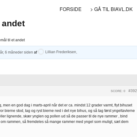
FORSIDE
> GÅ TIL BIAVL.DK
t andet
emål til et andet
 år, 6 måneder siden
af
Lillian Frederiksen
.
#392
SCORE: 0
 men en god dag i marts-april når det er ca. mindst 12 grader varmt, flyt bihuset
or bierne stod, tag og ryst bierne ned i det nye bihus, og så tag først yngeltavlerne
er lignende, skær ynglen og pollen ud så de passer til de nye rammer , bind
rundt om rammen, så fremdeles så mange rammer med yngel som muligt, sæt dem