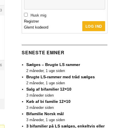
3
Husk mig
Registrer
LOG IND
Glemt kodeord
SENESTE EMNER
Sælges – Brugte LS rammer
6
2 måneder, 1 uge siden
Brugte LS-rammer med tråd sælges
2 måneder, 1 uge siden
Salg af bifamilier 12×10
3 måneder siden
Køb af bi familie 12×10
3 måneder siden
Bifamilie Norsk mål
3 måneder, 1 uge siden
3 bifamilier på LS sælges, enkeltvis eller