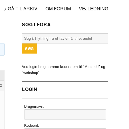
> GÅ TIL ARKIV
OM FORUM
VEJLEDNING
SØG I FORA
Ved login brug samme koder som til "Min side" og
"webshop"
2
LOGIN
Brugernavn:
Kodeord: