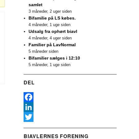
samlet
3 måneder, 2 uger siden
Bifamilie på LS købes.
4 måneder, 1 uge siden
Udsalg fra ophørt biavl
4 måneder, 4 uger siden
Familier på LavNormal
5 måneder siden
Bifamilier sælges i 12:10
5 måneder, 1 uge siden
DEL
F
a
L
c
i
T
BIAVLERNES FORENING
e
n
w