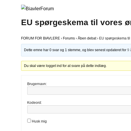
EU spørgeskema til vores øn
FORUM FOR BIAVLERE
›
Forums
›
Åben debat
›
EU spørgeskema til v
Dette emne har 0 svar og 1 stemme, og blev senest opdateret for
9 
Du skal være logget ind for at svare på dette indlæg.
Brugernavn:
Kodeord:
Husk mig