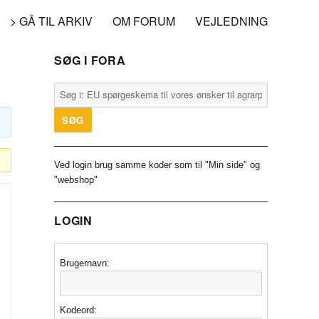
> GÅ TIL ARKIV
OM FORUM
VEJLEDNING
SØG I FORA
Ved login brug samme koder som til "Min side" og
"webshop"
LOGIN
Brugernavn:
Kodeord: