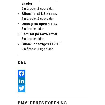
samlet
3 måneder, 2 uger siden
Bifamilie på LS købes.
4 måneder, 2 uger siden
Udsalg fra ophørt biavl
5 måneder siden
Familier på LavNormal
5 måneder siden
Bifamilier sælges i 12:10
5 måneder, 1 uge siden
DEL
F
a
L
c
i
T
BIAVLERNES FORENING
e
n
w