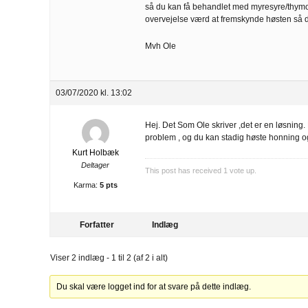
så du kan få behandlet med myresyre/thymo
overvejelse værd at fremskynde høsten så d
Mvh Ole
03/07/2020 kl. 13:02
Hej. Det Som Ole skriver ,det er en løsning. 
problem , og du kan stadig høste honning o
Kurt Holbæk
Deltager
This post has received
1
vote up.
Karma:
5 pts
Forfatter
Indlæg
Viser 2 indlæg - 1 til 2 (af 2 i alt)
Du skal være logget ind for at svare på dette indlæg.