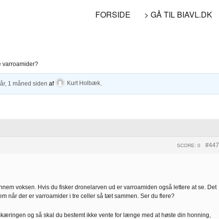
FORSIDE
> GÅ TIL BIAVL.DK
e varroamider?
 år, 1 måned siden
af
Kurt Holbæk
.
#447
SCORE: 0
nnem voksen. Hvis du fisker dronelarven ud er varroamiden også lettere at se. Det
em når der er varroamider i tre celler så tæt sammen. Ser du flere?
æringen og så skal du bestemt ikke vente for længe med at høste din honning,