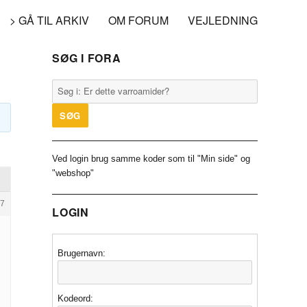
> GÅ TIL ARKIV
OM FORUM
VEJLEDNING
SØG I FORA
Ved login brug samme koder som til "Min side" og
"webshop"
7
LOGIN
Brugernavn:
Kodeord: