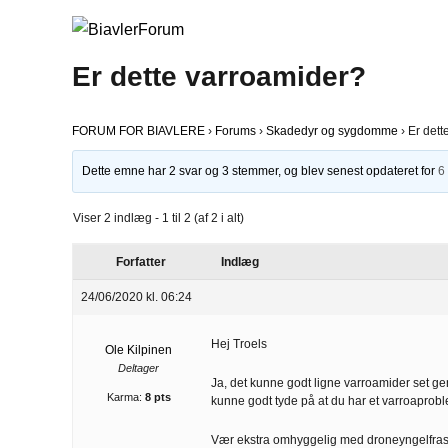
Er dette varroamider?
FORUM FOR BIAVLERE
›
Forums
›
Skadedyr og sygdomme
›
Er dett
Dette emne har 2 svar og 3 stemmer, og blev senest opdateret for
6
Viser 2 indlæg - 1 til 2 (af 2 i alt)
Forfatter
Indlæg
24/06/2020 kl. 06:24
Hej Troels
Ole Kilpinen
Deltager
Ja, det kunne godt ligne varroamider set ge
Karma:
8 pts
kunne godt tyde på at du har et varroaprobl
Vær ekstra omhyggelig med droneyngelfrask