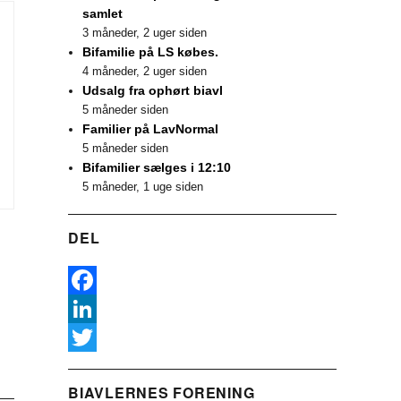
samlet
3 måneder, 2 uger siden
Bifamilie på LS købes.
4 måneder, 2 uger siden
Udsalg fra ophørt biavl
5 måneder siden
Familier på LavNormal
5 måneder siden
Bifamilier sælges i 12:10
5 måneder, 1 uge siden
DEL
F
a
L
c
i
T
BIAVLERNES FORENING
e
n
w