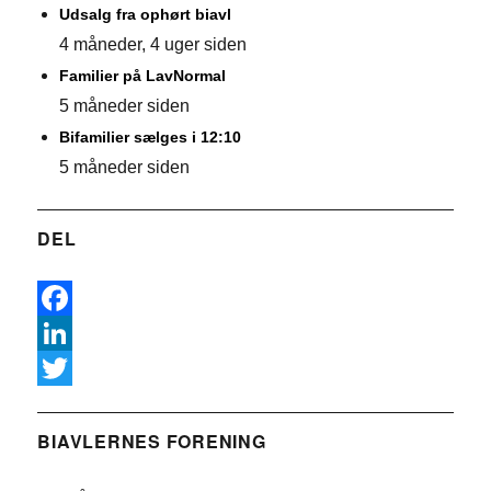
Udsalg fra ophørt biavl
4 måneder, 4 uger siden
Familier på LavNormal
5 måneder siden
Bifamilier sælges i 12:10
5 måneder siden
DEL
F
a
L
c
i
T
e
n
w
BIAVLERNES FORENING
b
k
i