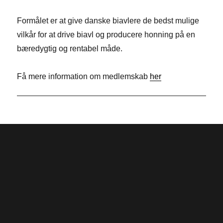
b
k
i
Formålet er at give danske biavlere de bedst mulige
o
e
t
vilkår for at drive biavl og producere honning på en
o
d
t
bæredygtig og rentabel måde.
k
I
e
n
r
Få mere information om medlemskab
her