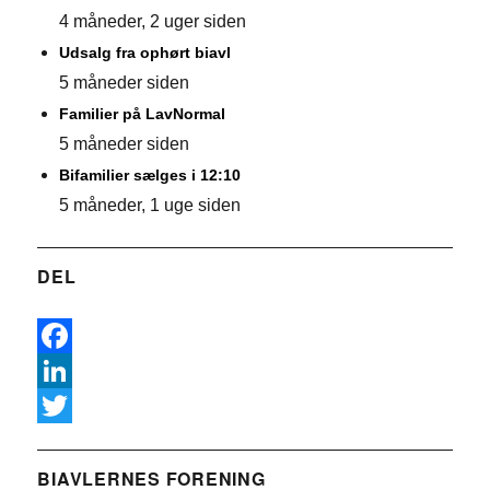
4 måneder, 2 uger siden
Udsalg fra ophørt biavl
5 måneder siden
Familier på LavNormal
5 måneder siden
Bifamilier sælges i 12:10
5 måneder, 1 uge siden
DEL
F
a
L
c
i
T
e
n
w
BIAVLERNES FORENING