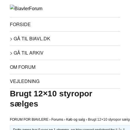
FORSIDE
> GÅ TIL BIAVL.DK
> GÅ TIL ARKIV
OM FORUM
VEJLEDNING
Brugt 12×10 styropor
sælges
FORUM FOR BIAVLERE
›
Forums
›
Køb og salg
›
Brugt 12×10 styropor sæl
Dette emne har 0 svar og 1 stemme, og blev senest opdateret for
8 år, 5