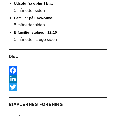
Udsalg fra ophørt biavl
5 måneder siden
Familier på LavNormal
5 måneder siden
Bifamilier sælges i 12:10
5 måneder, 1 uge siden
DEL
F
a
L
c
i
T
e
n
w
BIAVLERNES FORENING
b
k
i