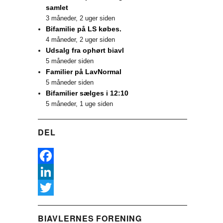
samlet
3 måneder, 2 uger siden
Bifamilie på LS købes.
4 måneder, 2 uger siden
Udsalg fra ophørt biavl
5 måneder siden
Familier på LavNormal
5 måneder siden
Bifamilier sælges i 12:10
5 måneder, 1 uge siden
DEL
F
a
L
c
i
T
BIAVLERNES FORENING
e
n
w