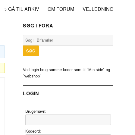
> GÅ TIL ARKIV
OM FORUM
VEJLEDNING
SØG I FORA
Ved login brug samme koder som til "Min side" og
"webshop"
LOGIN
Brugernavn:
Kodeord: