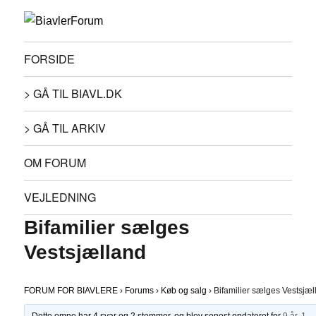
FORSIDE
> GÅ TIL BIAVL.DK
> GÅ TIL ARKIV
OM FORUM
VEJLEDNING
Bifamilier sælges
Vestsjælland
FORUM FOR BIAVLERE
›
Forums
›
Køb og salg
›
Bifamilier sælges Vestsjæ
Dette emne har 4 svar og 2 stemmer, og blev senest opdateret for
9 år, 1