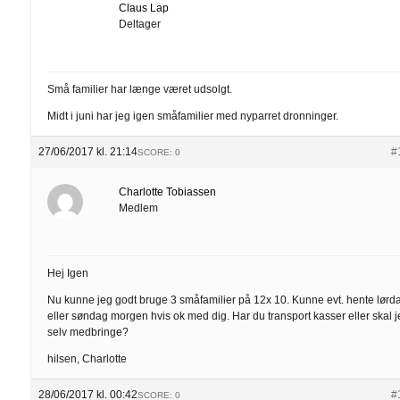
Claus Lap
Deltager
Små familier har længe været udsolgt.
Midt i juni har jeg igen småfamilier med nyparret dronninger.
27/06/2017 kl. 21:14
#
SCORE: 0
Charlotte Tobiassen
Medlem
Hej Igen
Nu kunne jeg godt bruge 3 småfamilier på 12x 10. Kunne evt. hente lørd
eller søndag morgen hvis ok med dig. Har du transport kasser eller skal 
selv medbringe?
hilsen, Charlotte
28/06/2017 kl. 00:42
#
SCORE: 0