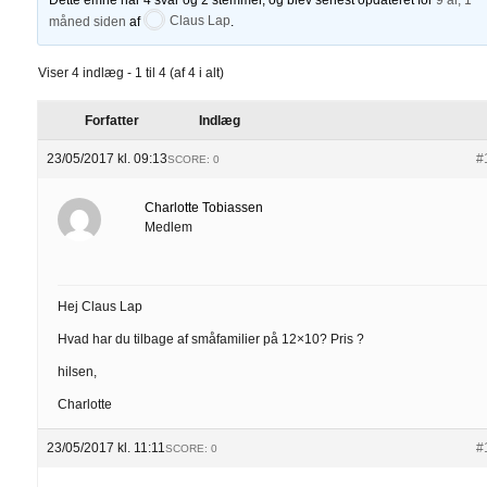
måned siden
af
Claus Lap
.
Viser 4 indlæg - 1 til 4 (af 4 i alt)
Forfatter
Indlæg
23/05/2017 kl. 09:13
#
SCORE: 0
Charlotte Tobiassen
Medlem
Hej Claus Lap
Hvad har du tilbage af småfamilier på 12×10? Pris ?
hilsen,
Charlotte
23/05/2017 kl. 11:11
#
SCORE: 0