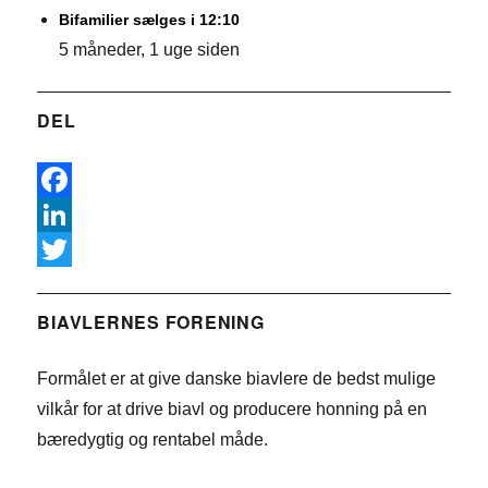
Bifamilier sælges i 12:10
5 måneder, 1 uge siden
DEL
F
a
L
c
i
T
e
n
w
BIAVLERNES FORENING
b
k
i
Formålet er at give danske biavlere de bedst mulige
o
e
t
vilkår for at drive biavl og producere honning på en
o
d
t
bæredygtig og rentabel måde.
k
I
e