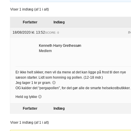
Viser 1 indlæg (af 1 i alt)
Forfatter
Indlæg
18/08/2020 kl. 13:52
#
SCORE: 0
Kenneth Harry Grethessøn
Medlem
Er ikke helt sikker, men vil da mene at det kan ligge på frost til den nye
sæson starter. Lidt som honning og pollen. (12-18 mdr.)
Jeg tager 1 kr pr gram. 🙂
OG kalder det “pergapollen”, for det gør alle de smarte helsekostbutikker.
Held og lykke 🙂
Forfatter
Indlæg
Viser 1 indlæg (af 1 i alt)