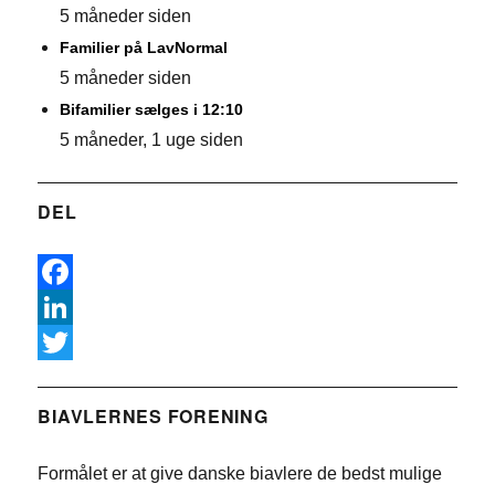
5 måneder siden
Familier på LavNormal
5 måneder siden
Bifamilier sælges i 12:10
5 måneder, 1 uge siden
DEL
F
a
L
c
i
T
e
n
w
BIAVLERNES FORENING
b
k
i
Formålet er at give danske biavlere de bedst mulige
o
e
t