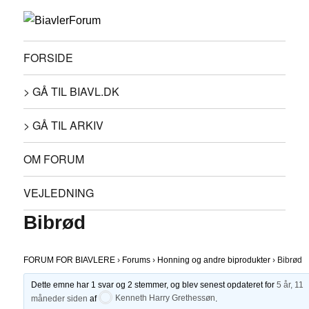
FORSIDE
> GÅ TIL BIAVL.DK
> GÅ TIL ARKIV
OM FORUM
VEJLEDNING
Bibrød
FORUM FOR BIAVLERE
›
Forums
›
Honning og andre biprodukter
›
Bibrød
Dette emne har 1 svar og 2 stemmer, og blev senest opdateret for
5 år, 11
måneder siden
af
Kenneth Harry Grethessøn
.