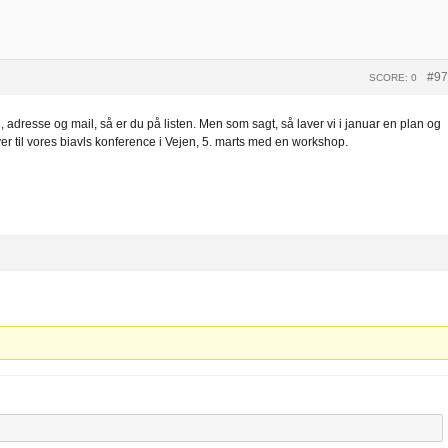
#97
SCORE: 0
 adresse og mail, så er du på listen. Men som sagt, så laver vi i januar en plan og
 bliver til vores biavls konference i Vejen, 5. marts med en workshop.