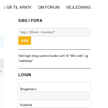
> GÅ TIL ARKIV
OM FORUM
VEJLEDNING
SØG I FORA
Ved login brug samme koder som til "Min side" og
"webshop"
7
LOGIN
Brugernavn:
Kodeord: