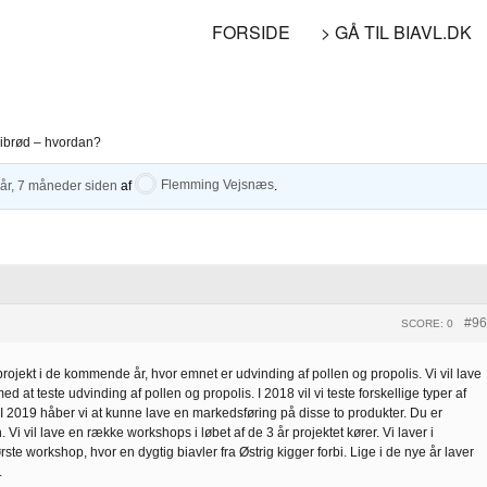
FORSIDE
> GÅ TIL BIAVL.DK
ibrød – hvordan?
 år, 7 måneder siden
af
Flemming Vejsnæs
.
#96
SCORE: 0
rojekt i de kommende år, hvor emnet er udvinding af pollen og propolis. Vi vil lave
d at teste udvinding af pollen og propolis. I 2018 vil vi teste forskellige typer af
 I 2019 håber vi at kunne lave en markedsføring på disse to produkter. Du er
Vi vil lave en række workshops i løbet af de 3 år projektet kører. Vi laver i
te workshop, hvor en dygtig biavler fra Østrig kigger forbi. Lige i de nye år laver
.