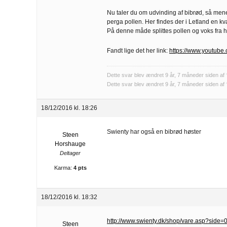
Nu taler du om udvinding af bibrød, så mener
perga pollen. Her findes der i Letland en 
På denne måde splittes pollen og voks fra 
Fandt lige det her link:
https://www.youtub
Dette svar blev ændret 9 år, 7 måneder siden af
Dette svar blev ændret 9 år, 7 måneder siden af
18/12/2016 kl. 18:26
Swienty har også en bibrød høster
Steen
Horshauge
Deltager
Karma:
4 pts
18/12/2016 kl. 18:32
http://www.swienty.dk/shop/vare.asp?side
Steen