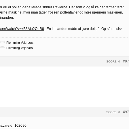
 du et pollen der allerede sidder i tavlerne. Det som vi også kalder fermenteret
kværne maskine, hvor man tager frossen pollentavler og køre igennem maskinen.
hinanden.
e.com/watch?v=xB8Atu2CeR8
. En lidt anden måde at gøre det på. Og så russisk..
Flemming Vejsnæs
.
Flemming Vejsnæs
.
#97
SCORE: 0
#97
SCORE: 0
=0&vareid=102090