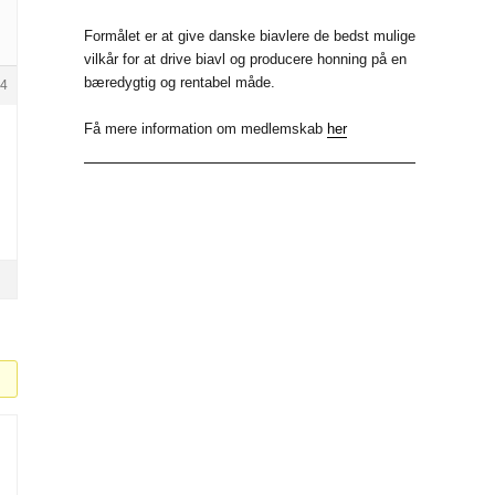
b
k
i
Formålet er at give danske biavlere de bedst mulige
vilkår for at drive biavl og producere honning på en
o
e
t
bæredygtig og rentabel måde.
4
o
d
t
Få mere information om medlemskab
her
k
I
e
n
r