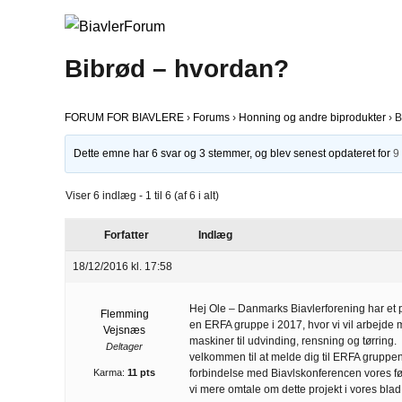
Bibrød – hvordan?
FORUM FOR BIAVLERE
›
Forums
›
Honning og andre biprodukter
›
B
Dette emne har 6 svar og 3 stemmer, og blev senest opdateret for
9
Viser 6 indlæg - 1 til 6 (af 6 i alt)
Forfatter
Indlæg
18/12/2016 kl. 17:58
Hej Ole – Danmarks Biavlerforening har et p
Flemming
en ERFA gruppe i 2017, hvor vi vil arbejde me
Vejsnæs
maskiner til udvinding, rensning og tørring.
Deltager
velkommen til at melde dig til ERFA gruppen. 
Karma:
11 pts
forbindelse med Biavlskonferencen vores førs
vi mere omtale om dette projekt i vores blad