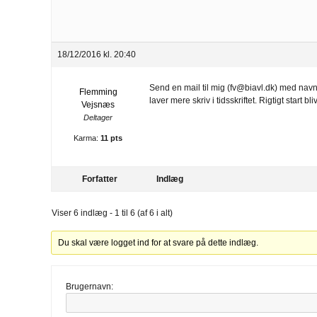
18/12/2016 kl. 20:40
Send en mail til mig (fv@biavl.dk) med navn,
Flemming
laver mere skriv i tidsskriftet. Rigtigt start
Vejsnæs
Deltager
Karma:
11 pts
Forfatter
Indlæg
Viser 6 indlæg - 1 til 6 (af 6 i alt)
Du skal være logget ind for at svare på dette indlæg.
Brugernavn: