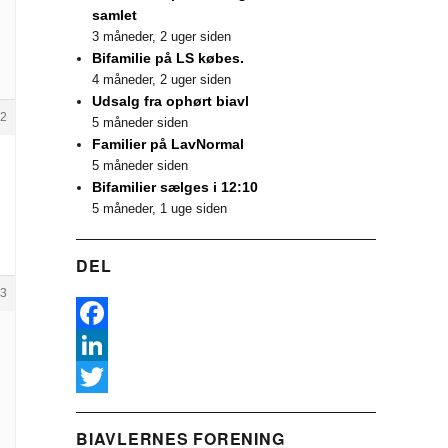
samlet
3 måneder, 2 uger siden
Bifamilie på LS købes.
4 måneder, 2 uger siden
Udsalg fra ophørt biavl
2
5 måneder siden
Familier på LavNormal
5 måneder siden
Bifamilier sælges i 12:10
5 måneder, 1 uge siden
DEL
3
F
a
L
c
i
T
BIAVLERNES FORENING
e
n
w