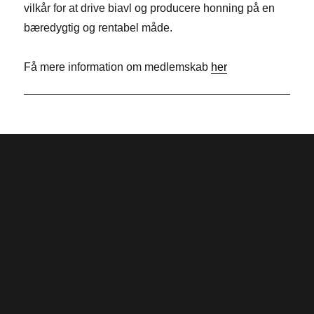
vilkår for at drive biavl og producere honning på en
o
d
t
bæredygtig og rentabel måde.
k
I
e
n
r
Få mere information om medlemskab
her