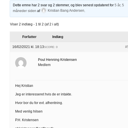
Dette emne har 2 svar og 2 stemmer, og blev senest opdateret for
5 år, 5
måneder siden
af
Kristian Bang Andersen
.
Viser 2 indlæg - 1 til 2 (af 2 i alt)
Forfatter
Indlæg
16/02/2021 kl. 18:13
#
SCORE: 0
Poul Henning Kristensen
Medlem
Hej Kristian
Jeg er interesseret hvis de er intakte.
Hvor bor du for evt. afhentning.
Med venlig hilsen
P.H. Kristensen