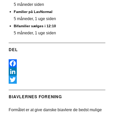
5 måneder siden
Familier på LavNormal
5 måneder, 1 uge siden
Bifamilier sælges i 12:10
5 måneder, 1 uge siden
DEL
F
a
L
c
i
T
e
n
w
BIAVLERNES FORENING
b
k
i
Formålet er at give danske biavlere de bedst mulige
o
e
t