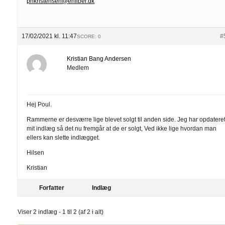
phkristensen@enfiber.dk
17/02/2021 kl. 11:47
#
SCORE: 0
Kristian Bang Andersen
Medlem
Hej Poul.
Rammerne er desværre lige blevet solgt til anden side. Jeg har opdatere
mit indlæg så det nu fremgår at de er solgt, Ved ikke lige hvordan man
ellers kan slette indlægget.
Hilsen
Kristian
Forfatter
Indlæg
Viser 2 indlæg - 1 til 2 (af 2 i alt)