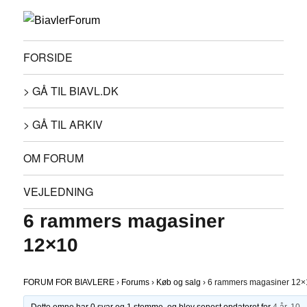
FORSIDE
> GÅ TIL BIAVL.DK
> GÅ TIL ARKIV
OM FORUM
VEJLEDNING
6 rammers magasiner
12×10
FORUM FOR BIAVLERE
›
Forums
›
Køb og salg
›
6 rammers magasiner 12×
Dette emne har 0 svar og 1 stemme, og blev senest opdateret for
4 år, 10