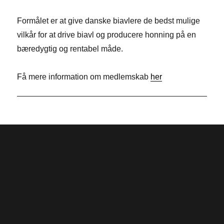
b
k
i
Formålet er at give danske biavlere de bedst mulige
o
e
t
vilkår for at drive biavl og producere honning på en
o
d
t
bæredygtig og rentabel måde.
k
I
e
n
r
Få mere information om medlemskab
her