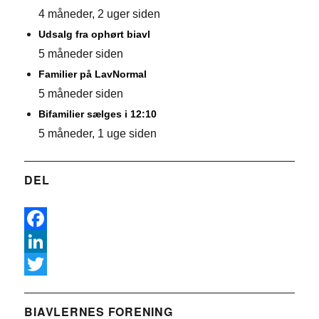
4 måneder, 2 uger siden
Udsalg fra ophørt biavl
5 måneder siden
Familier på LavNormal
5 måneder siden
Bifamilier sælges i 12:10
5 måneder, 1 uge siden
DEL
F
a
L
c
i
T
e
n
w
BIAVLERNES FORENING