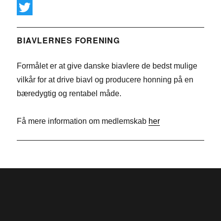
a
L
c
i
T
e
n
w
BIAVLERNES FORENING
b
k
i
Formålet er at give danske biavlere de bedst mulige
o
e
t
vilkår for at drive biavl og producere honning på en
o
d
t
bæredygtig og rentabel måde.
k
I
e
n
r
Få mere information om medlemskab
her