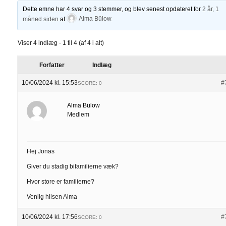
Dette emne har 4 svar og 3 stemmer, og blev senest opdateret for
2 år, 1
måned siden
af
Alma Bülow
.
Viser 4 indlæg - 1 til 4 (af 4 i alt)
Forfatter
Indlæg
10/06/2024 kl. 15:53
#
SCORE: 0
Alma Bülow
Medlem
Hej Jonas
Giver du stadig bifamilierne væk?
Hvor store er familierne?
Venlig hilsen Alma
10/06/2024 kl. 17:56
#
SCORE: 0