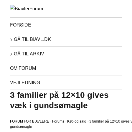
FORSIDE
> GÅ TIL BIAVL.DK
> GÅ TIL ARKIV
OM FORUM
VEJLEDNING
3 familier på 12×10 gives
væk i gundsømagle
FORUM FOR BIAVLERE
›
Forums
›
Køb og salg
›
3 familier på 12×10 gives 
gundsømagle