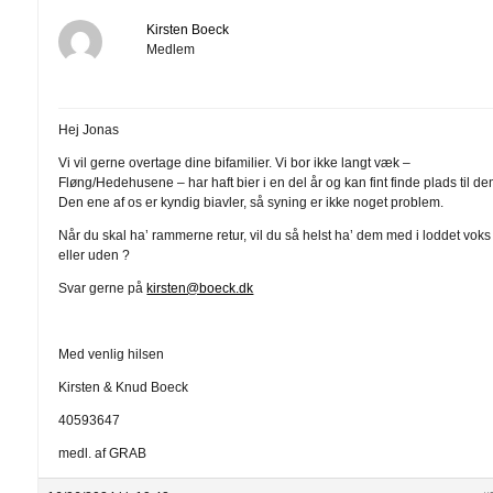
Kirsten Boeck
Medlem
Hej Jonas
Vi vil gerne overtage dine bifamilier. Vi bor ikke langt væk –
Fløng/Hedehusene – har haft bier i en del år og kan fint finde plads til de
Den ene af os er kyndig biavler, så syning er ikke noget problem.
Når du skal ha’ rammerne retur, vil du så helst ha’ dem med i loddet voks
eller uden ?
Svar gerne på
kirsten@boeck.dk
Med venlig hilsen
Kirsten & Knud Boeck
40593647
medl. af GRAB