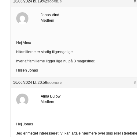
16/06/2024 kl. 19:42
#
SCORE: 0
Jonas Vind
Medlem
Hej Alma.
bifamilierne er stadig tilgængelige.
hver af familierne ligger lige nu på 3 magasiner.
Hilsen Jonas
16/06/2024 kl. 20:56
#
SCORE: 0
Alma Bülow
Medlem
Hej Jonas
Jeg er meget interesseret. Vi kan aftale nærmere over sms eller i telefon