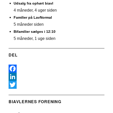
Udsalg fra ophørt biavl
4 måneder, 4 uger siden
Familier på LavNormal
5 måneder siden
Bifamilier sælges i 12:10
5 måneder, 1 uge siden
DEL
F
a
L
c
i
T
e
n
w
BIAVLERNES FORENING
b
k
i