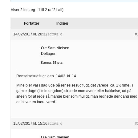
Viser 2 indlæg - 1 til 2 (af 2 i alt)
Forfatter
Indlæg
14/02/2017 kl. 20:32
#
SCORE: 0
Ole Sam Nielsen
Deltager
Karma:
35 pts
Renselsesudflugt den 14/02 kl. 14
Mine bier var i dag ude på renselsesudflugt, det varede ca. 1½ time , i
gamle dage ( i min ungdom) strøede man avner eller hakkelse, ud på
sneen for at rede så mange bier som muligt, man regnede dengang med 
en bi var en toøre værd
15/02/2017 kl. 15:16
#
SCORE: 0
Ole Sam Nielsen