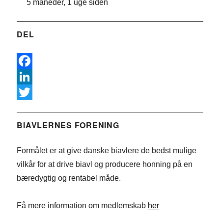
5 måneder, 1 uge siden
DEL
F
a
L
c
i
T
e
n
w
BIAVLERNES FORENING
b
k
i
Formålet er at give danske biavlere de bedst mulige
o
e
t
vilkår for at drive biavl og producere honning på en
o
d
t
bæredygtig og rentabel måde.
k
I
e
n
r
Få mere information om medlemskab
her